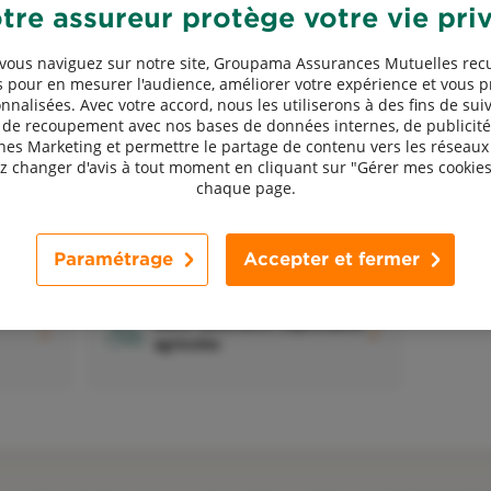
tre assureur protège votre vie pri
vous naviguez sur notre site, Groupama Assurances Mutuelles recu
 pour en mesurer l'audience, améliorer votre expérience et vous 
nnalisées. Avec votre accord, nous les utiliserons à des fins de suiv
Devis assurance Décès
, de recoupement avec nos bases de données internes, de publicité
s Marketing et permettre le partage de contenu vers les réseaux 
 changer d'avis à tout moment en cliquant sur "Gérer mes cookies
chaque page.
Paramétrage
Accepter et fermer
Devis assurance Exploitants
agricoles