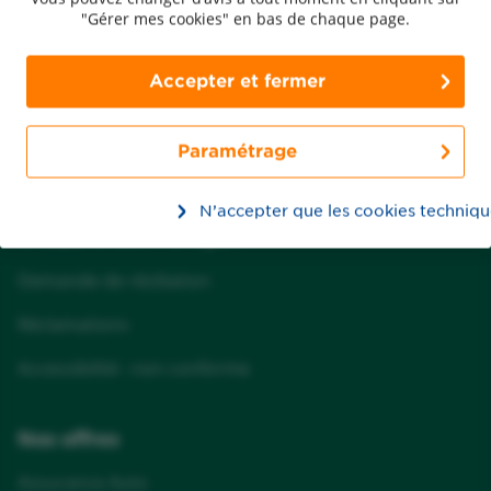
"Gérer mes cookies" en bas de chaque page.
Groupama & vous
Accepter et fermer
Nous contacter
FAQ
Paramétrage
Recrutement
N’accepter que les cookies techniqu
Groupama dans ma région
Demande de résiliation
Réclamations
Accessibilité : non conforme
Nos offres
Assurance Auto