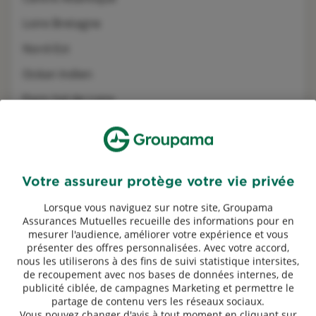
Loire Bretagne
Nord-Est
Océan Indien
Paris Val de Loire
Méditerranée
Antilles Guyane
Centre Manche
Votre assureur protège votre vie privée
Occitanie
Lorsque vous naviguez sur notre site, Groupama
Assurances Mutuelles recueille des informations pour en
Rhône-Alpes Auvergne
mesurer l'audience, améliorer votre expérience et vous
présenter des offres personnalisées. Avec votre accord,
nous les utiliserons à des fins de suivi statistique intersites,
de recoupement avec nos bases de données internes, de
Powered by
evermaps ©
publicité ciblée, de campagnes Marketing et permettre le
partage de contenu vers les réseaux sociaux.
Trouver une agence Groupama
Vous pouvez changer d'avis à tout moment en cliquant sur