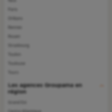
Nice
Paris
Orléans
Rennes
Rouen
Strasbourg
Toulon
Toulouse
Tours
Les agences Groupama en
région
Grand Est
Centre Atlantique