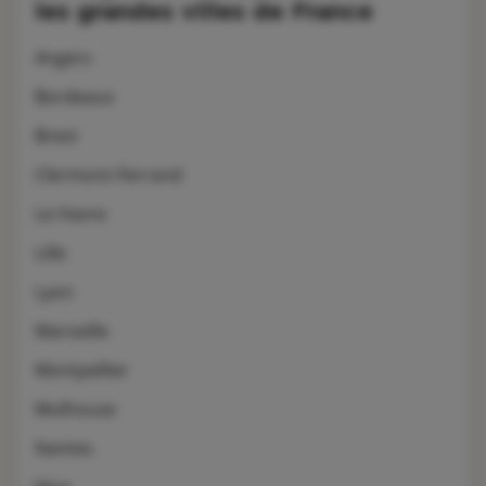
les grandes villes de France
Angers
Bordeaux
Brest
Clermont-Ferrand
Le Havre
Lille
Lyon
Marseille
Montpellier
Mulhouse
Nantes