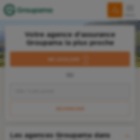
menu
Votre agence d'assurance
Groupama la plus proche
ME LOCALISER
OU
RECHERCHER
Les agences Groupama dans