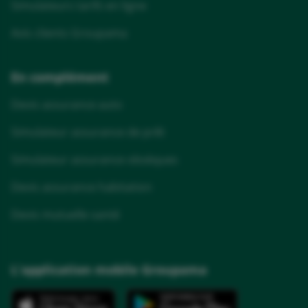
Simulateurs tarifs en ligne
Avis clients Groupama
En complément
Devis assurance auto
Simulateur assurance de prêt
Simulateur assurance obsèques
Devis assurance habitation
Devis mutuelle santé
L'application mobile Groupama