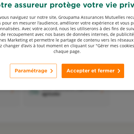
tre assureur protège votre vie pri
vous naviguez sur notre site, Groupama Assurances Mutuelles recu
 pour en mesurer l'audience, améliorer votre expérience et vous 
nnalisées. Avec votre accord, nous les utiliserons à des fins de suiv
Devis assurance Décès
, de recoupement avec nos bases de données internes, de publicité
s Marketing et permettre le partage de contenu vers les réseaux 
 changer d'avis à tout moment en cliquant sur "Gérer mes cookies
chaque page.
Paramétrage
Accepter et fermer
Devis assurance Exploitants
agricoles