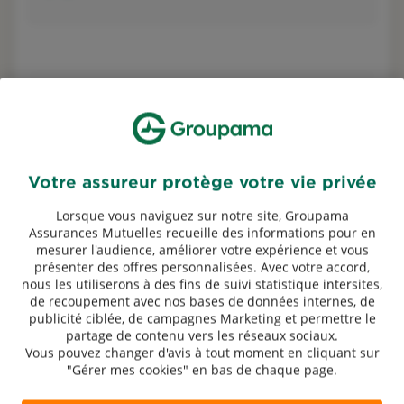
Devis assurance Professionnels
Votre assureur protège votre vie privée
Lorsque vous naviguez sur notre site, Groupama
Assurances Mutuelles recueille des informations pour en
mesurer l'audience, améliorer votre expérience et vous
Devis assurance Exploitants agricoles
présenter des offres personnalisées. Avec votre accord,
nous les utiliserons à des fins de suivi statistique intersites,
de recoupement avec nos bases de données internes, de
publicité ciblée, de campagnes Marketing et permettre le
partage de contenu vers les réseaux sociaux.
Vous pouvez changer d'avis à tout moment en cliquant sur
"Gérer mes cookies" en bas de chaque page.
Les agences Groupama dans les
principales villes du
Pas-de-Calais