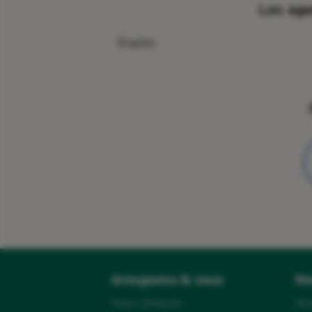
Les age
Étaples
Groupama & vous
No
Nous contacter
Ass