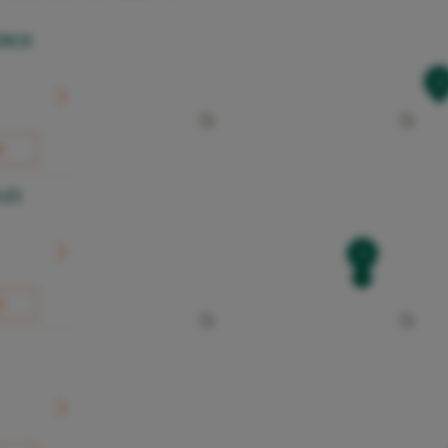
ERCK
2
R
LES
1
R