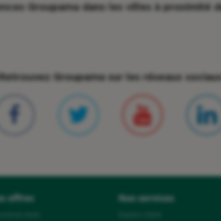
nces Groupama dans les villes à proximité
d
Retrouvez Groupama sur les réseaux sociau
s offres
Nos services
urance Auto
Espace client