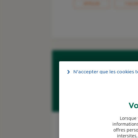
APPELER
Y ALLE
N’accepter que les cookies 
Vo
Simuler mon tarif
Auto
Lorsque 
informations
offres perso
intersites