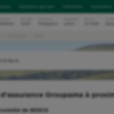
eprises
Exploitants agricoles
Collectivités
Associations
surance
Mutuelle
Assurances
Assurances
Banque
Soluti
abitation
Santé
Prévoyance
Loisirs
et Crédit
Epar
t
Pas-de-Calais
Berck
é de Berck
OU
 d'assurance Groupama à proxim
roximité de
BERCK