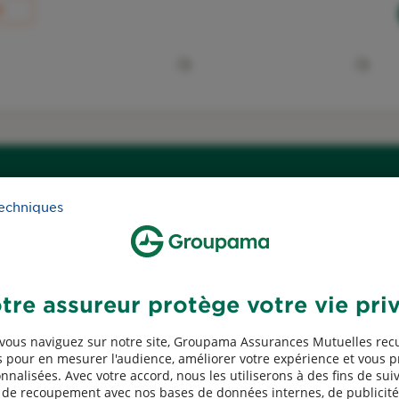
R
Vous souhaitez un devis ?
techniques
Obtenez votre tarif en quelques clics
tre assureur protège votre vie pri
Simuler mon tarif
Habitation
vous naviguez sur notre site, Groupama Assurances Mutuelles recu
 pour en mesurer l'audience, améliorer votre expérience et vous 
nnalisées. Avec votre accord, nous les utiliserons à des fins de suiv
, de recoupement avec nos bases de données internes, de publicité