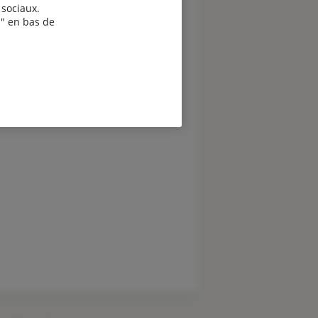
sociaux.
" en bas de
evis assurance vélo