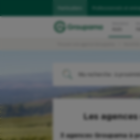
Particuliers
Professionnels et entr
Assurance
As
Auto
H
Trouver une agence Groupama
Nord-Es
Ma recherche :
à proximit
ME LOCALISER
Les agences
3 agences Groupama
à p