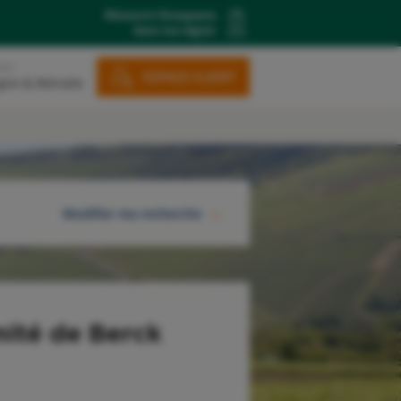
Découvrir Groupama
dans ma région
ons
ESPACE CLIENT
gne & Retraite
Modifier ma recherche
RECHERCHER
ité de Berck