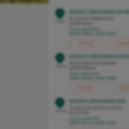
AGENCE GROUPAMA DE B
1
41 Rue de l'Impératrice
0,1 km
62600 Berck
Ouvert aujourd'hui :
09h00-12h00 et 13h30-18h00
APPELER
Y ALLE
AGENCE GROUPAMA ETAP
2
34 Rue Maurice Raphaël
13,4 km
62630 Étaples
Ouvert aujourd'hui :
09h00-12h00 et 14h00-18h00
APPELER
Y ALLE
AGENCE GROUPAMA RUE
3
15 place Du Général Leclerc
16,4 km
80120 Rue
Ouvert aujourd'hui :
09h00-12h15 et 14h00-17h45