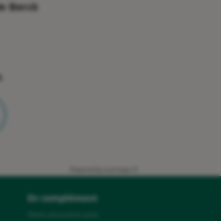
e Berck
x
Powered by
evermaps ©
En complément
Devis assurance auto