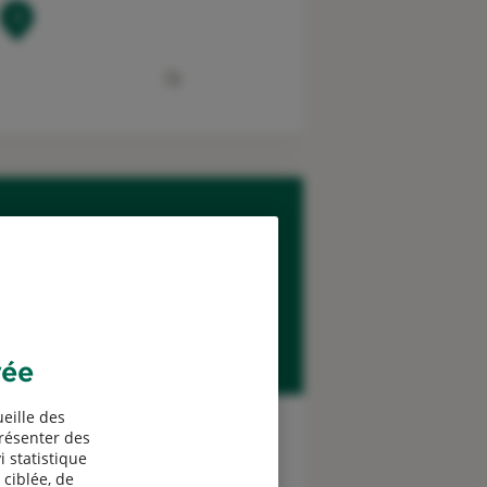
3
vée
Simuler mon tarif
Santé
eille des
présenter des
i statistique
 ciblée, de