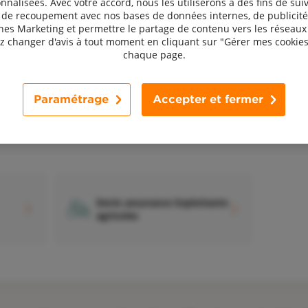
nnalisées. Avec votre accord, nous les utiliserons à des fins de suiv
, de recoupement avec nos bases de données internes, de publicité
s Marketing et permettre le partage de contenu vers les réseaux 
 changer d'avis à tout moment en cliquant sur "Gérer mes cookies
chaque page.
Devis assurance Chiens et
D
chats
Paramétrage
Accepter et fermer
Devis assurance Exploitants
agricoles