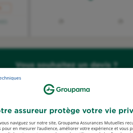
R
IES
R
Vous souhaitez un devis ?
NT-À-
Obtenez votre tarif en quelques clics
techniques
Simuler mon tarif
R
tre assureur protège votre vie pri
Habitation
vous naviguez sur notre site, Groupama Assurances Mutuelles recu
 pour en mesurer l'audience, améliorer votre expérience et vous 