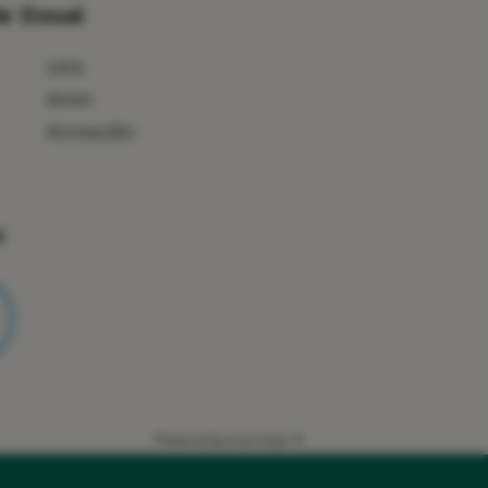
e Douai
Lens
Avion
Annoeullin
x
Powered by
evermaps ©