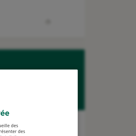
Simuler mon tarif
vée
Santé
eille des
présenter des