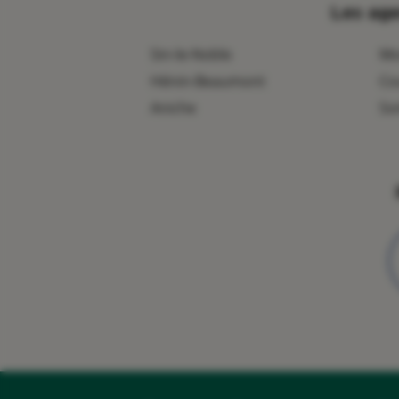
Les age
Sin-le-Noble
Mo
Hénin-Beaumont
Co
Aniche
So