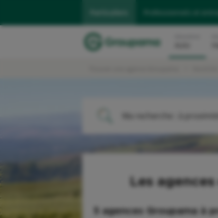
Particuliers
Professionnels et entr
Assurance
As
Auto
H
Trouver une agence Groupama
Nord-Es
Ma recherche :
à proximit
ME LOCALISER
Les agences
5 agences Groupama
à p