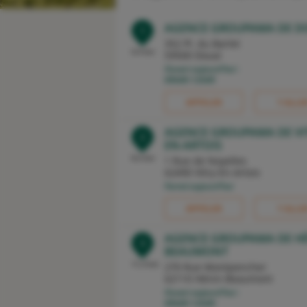
AGENCE GROUPAMA DE D
1
352 Pl. du Barlet
0,4 km
59500 Douai
Ouvert aujourd'hui :
09h00-12h00
APPELER
Y ALLE
AGENCE GROUPAMA DE VI
2
EN-ARTOIS
8,3 km
1 Rue de Noyelles
62490 Vitry-En-Artois
Fermé aujourd'hui
APPELER
Y ALLE
AGENCE GROUPAMA DE HÉ
3
BEAUMONT
11,3 km
270 Rue Montpencher
62110 Hénin-Beaumont
Ouvert aujourd'hui :
09h00-12h00