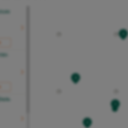
OUAI
5
R
TRY-
3
R
NIN-
1
2