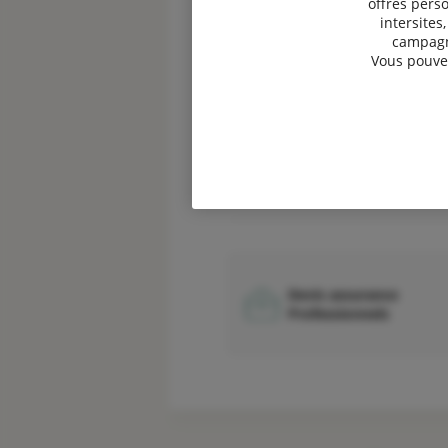
offres perso
intersites
campagne
Vous pouvez
Devis garantie des
accidents de la vie
Devis assurance
Professionnels