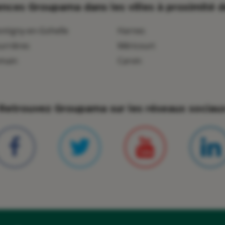
nces Groupama dans les villes à proximité
d
ntigny-en-Gohelle
Harnes
urrières
Méricourt
main
Carvin
Retrouvez Groupama sur les réseaux sociau