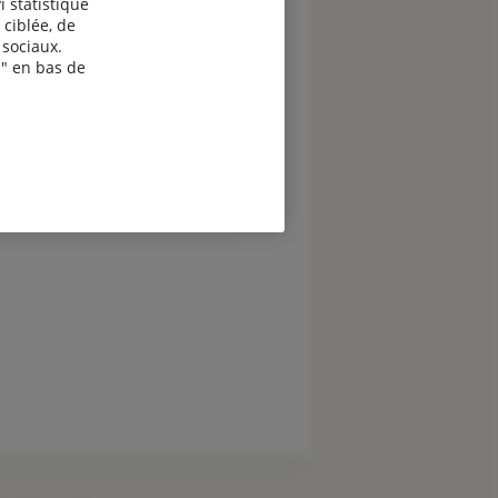
i statistique
 ciblée, de
sociaux.
" en bas de
evis assurance vélo