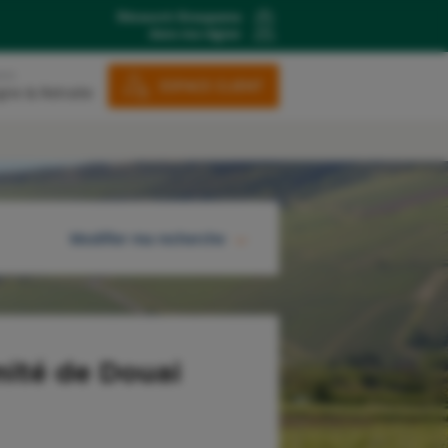
Découvrir Groupama
dans ma région
ons
ESPACE CLIENT
gne & Retraite
Modifier ma recherche
RECHERCHER
ité de Douai