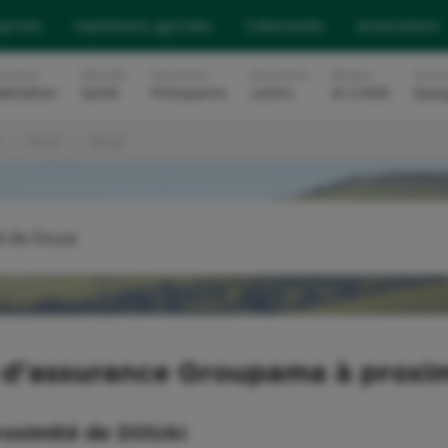
eprises
Exploitants agricoles
Collectivités
Associations
surance
Mutuelle
Assurances
Assurances
Banque
Soluti
abitation
Santé
Prévoyance
Loisirs
et Crédit
Epar
t
Nord
Douai
é de Douai
OU
 d'assurance Groupama à proxim
roximité de
DOUAI