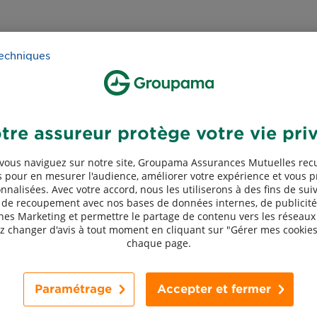
R
techniques
ILLON
Devis assurance 2 roues
D
tre assureur protège votre vie pri
R
vous naviguez sur notre site, Groupama Assurances Mutuelles recu
 pour en mesurer l'audience, améliorer votre expérience et vous 
nnalisées. Avec votre accord, nous les utiliserons à des fins de suiv
, de recoupement avec nos bases de données internes, de publicité
D
Devis assurance Entreprises
s Marketing et permettre le partage de contenu vers les réseaux 
a
 changer d'avis à tout moment en cliquant sur "Gérer mes cookies
chaque page.
R
Paramétrage
Accepter et fermer
SUR