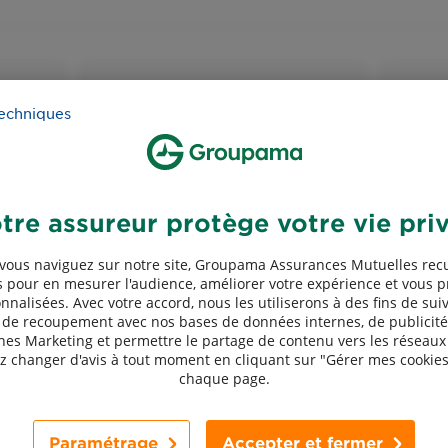
R
D
Devis assurance Décès
techniques
tre assureur protège votre vie pri
R
vous naviguez sur notre site, Groupama Assurances Mutuelles recu
 pour en mesurer l'audience, améliorer votre expérience et vous 
NERRE
Devis assurance Exploitants
nnalisées. Avec votre accord, nous les utiliserons à des fins de suiv
agricoles
, de recoupement avec nos bases de données internes, de publicité
s Marketing et permettre le partage de contenu vers les réseaux 
 changer d'avis à tout moment en cliquant sur "Gérer mes cookies
chaque page.
R
Paramétrage
Accepter et fermer