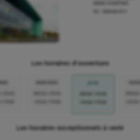
28000
CHARTRES
Tel :
0969361011
Les horaires d'ouverture
RDI
MERCREDI
VEND
JEUDI
-12h30
08h30-12h30
08h30
08h30-12h30
-17h00
13h30-17h00
13h30
13h30-17h00
Les horaires exceptionnels à venir