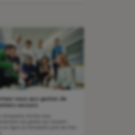
rmez-vous aux gestes de
emiers secours
c Groupama, formez-vous 
tuitement aux gestes qui sauvent : 
os en ligne ou formations près de chez 
s. 