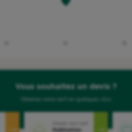
Vous souhaitez un devis ?
Obtenez votre tarif en quelques clics
Simuler mon tarif
Habitation