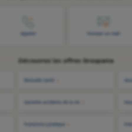
Appeler
Envoyer un mail
Découvrez les offres Groupama
Mutuelle santé
Ass
Garantie accidents de la vie
Ass
Protection juridique
Prê