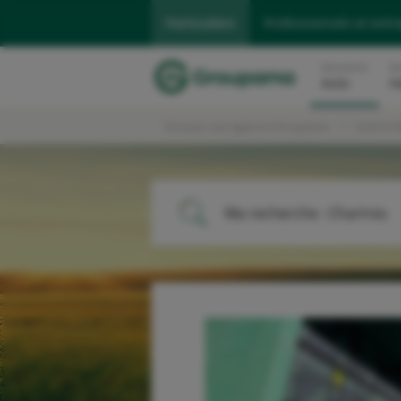
Particuliers
Professionnels et entr
Assurance
As
Auto
H
Trouver une agence Groupama
Centre 
Ma recherche :
Chartres
ME LOCALISER