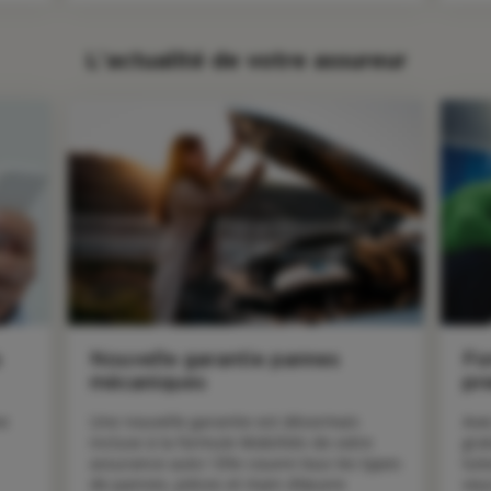
L'actualité de votre assureur
s
Nouvelle garantie pannes
Fo
mécaniques
pr
e 
Une nouvelle garantie est désormais 
Ave
incluse à la formule Mobilités de votre 
gra
assurance auto ! Elle couvre tous les types 
tut
de pannes, pièces et main d’œuvre 
vou