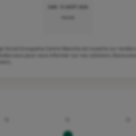
SAM. 15 AOÛT 2026
Fermé
 Social Groupama Centre Manche est ouverte sur rendez-vo
endez-vous pour vous informer sur nos solutions d’assurance
isirs.