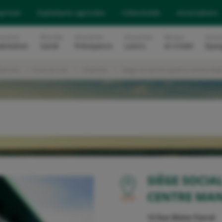
eprises
Exploitants agricoles
Collectivités
Associations
surance
Mutuelle
Assurances
Assurances
Banque
Soluti
abitation
Santé
Prévoyance
Loisirs
et Crédit
Epar
Manche
Eure-et-Loir
Chartres
Siège Social Groupama Centre M
OU
SIÈGE SOCI
CENTRE MA
10 Rue Blaise Pascal