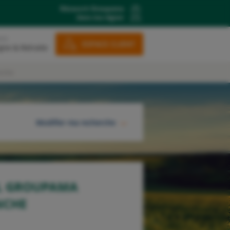
Découvrir Groupama
dans ma région
ons
ESPACE CLIENT
gne & Retraite
anche
Modifier ma recherche
RECHERCHER
AL GROUPAMA
NCHE