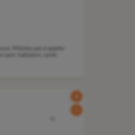
us. N’hésitez pas à appeler
 auto, habitation, santé,