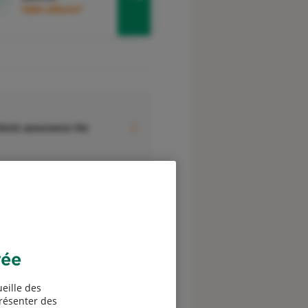
100€ offerts*
evis assurance Vie
evis assurance Etudiants à
’étranger
vée
eille des
présenter des