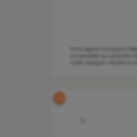
Votre Agence Groupama Siège
un conseiller ou à prendre r
crédit, épargne, retraite ou lo