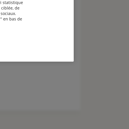
i statistique
 ciblée, de
sociaux.
" en bas de
evis assurance Exploitants
gricoles