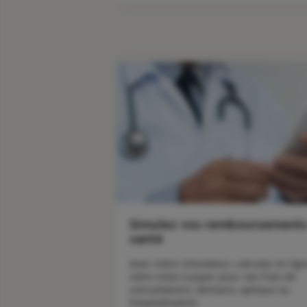
Simulez vos remboursement
santé
Avec notre simulateur, calculez en lign
votre reste à payer pour vos frais de 
consultations, dentaire, optique ou 
hospitalisation.