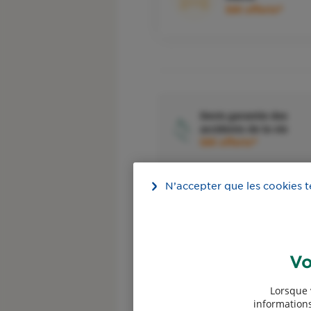
50€ offerts*
Devis garantie des
accidents de la vie
50€ offerts*
N’accepter que les cookies 
Devis assurance 2 roue
Vo
Devis assurance vélo
Lorsque 
informations