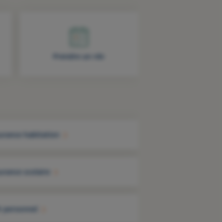
Prendre un rdv
urance habitation
urance scolaire
t personnel