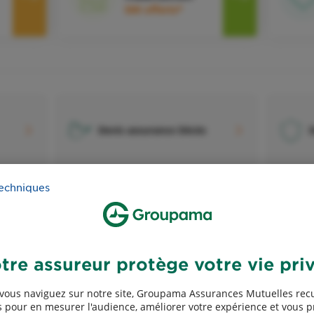
50€ offerts*
Devis assurance Décès
D
techniques
Devis assurance Chiens et
D
s
chats
l
tre assureur protège votre vie pri
vous naviguez sur notre site, Groupama Assurances Mutuelles recu
 pour en mesurer l'audience, améliorer votre expérience et vous 