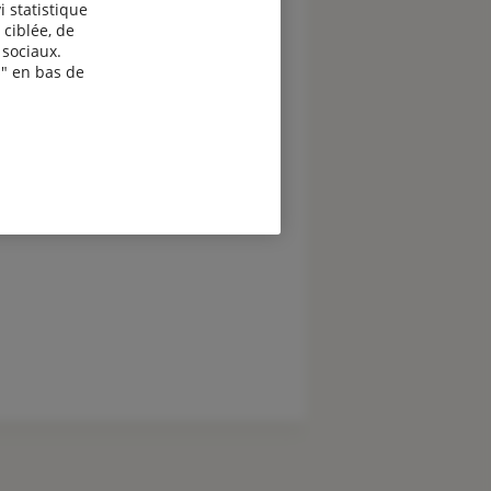
i statistique
 ciblée, de
sociaux.
" en bas de
evis assurance Exploitants
gricoles