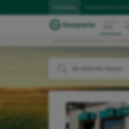
Particuliers
Professionnels et entr
Assurance
As
Auto
H
Trouver une agence Groupama
Centre 
Ma recherche :
Auneau
ME LOCALISER