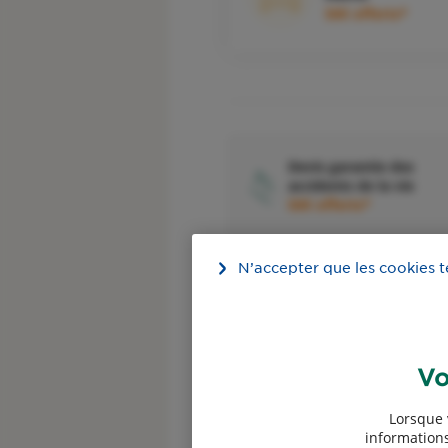
50€ offerts*
Devis garantie des
accidents de la vie
50€ offerts*
N’accepter que les cookies 
Devis assurance 2 roue
Vo
Devis assurance vélo
Lorsque 
informations