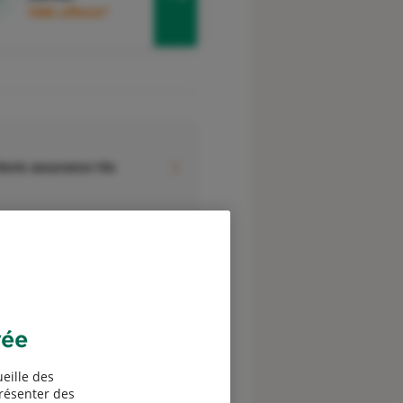
100€ offerts*
evis assurance Vie
evis assurance Etudiants à
’étranger
vée
eille des
présenter des