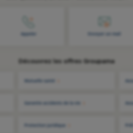
Appeler
Envoyer un mail
Découvrez les offres Groupama
Mutuelle santé
Ass
Garantie accidents de la vie
Ass
Protection juridique
Prê