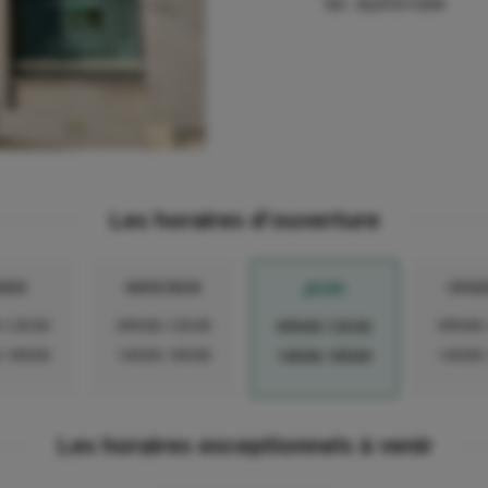
Tel :
0237317259
Les horaires d'ouverture
RDI
MERCREDI
VEND
JEUDI
-12h30
09h00-12h30
09h00
09h00-12h30
-18h00
14h00-18h00
14h00
14h00-18h00
Les horaires exceptionnels à venir