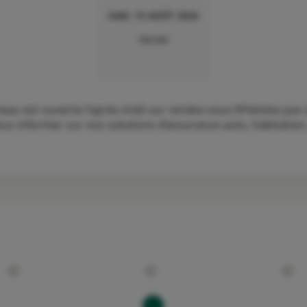
SAM. 15 AOÛT 2026
Fermé
 est ouverte l'après-midi sur rendez-vous.N’hésitez pas à
s informer sur nos solutions d’assurance auto, habitation, 