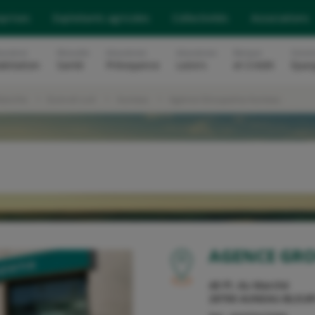
eprises
Exploitants agricoles
Collectivités
Associations
surance
Mutuelle
Assurances
Assurances
Banque
Soluti
abitation
Santé
Prévoyance
Loisirs
et Crédit
Epar
Manche
Eure-et-Loir
Auneau
Agence Groupama Auneau
OU
AGENCE GR
48 Pl. du Marché
28700
AUNEAU-BLEUR