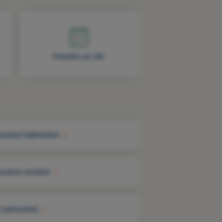
Prendre un rdv
urance habitation
urance scolaire
t personnel