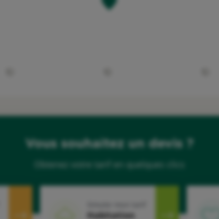
Vous souhaitez un devis ?
Obtenez votre tarif en quelques clics
Simuler mon tarif
Habitation