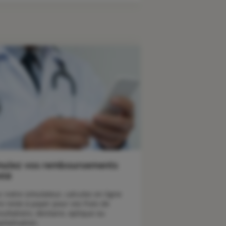
mulez vos remboursements
nté
c notre simulateur, calculez en ligne 
e reste à payer pour vos frais de 
sultations, dentaire, optique ou 
pitalisation.