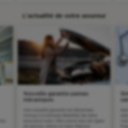
L'actualité de votre assureur
Nouvelle garantie pannes
Si
mécaniques
sa
Une nouvelle garantie est désormais 
Ave
incluse à la formule Mobilités de votre 
votr
hez 
assurance auto ! Elle couvre tous les types 
con
de pannes, pièces et main d’œuvre 
hos