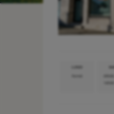
LUNDI
MA
Fermé
09h00
14h00