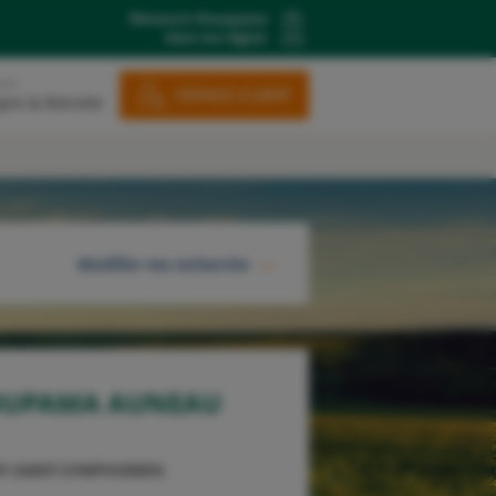
Découvrir Groupama
dans ma région
ons
ESPACE CLIENT
gne & Retraite
Modifier ma recherche
RECHERCHER
OUPAMA AUNEAU
Y-SAINT-SYMPHORIEN