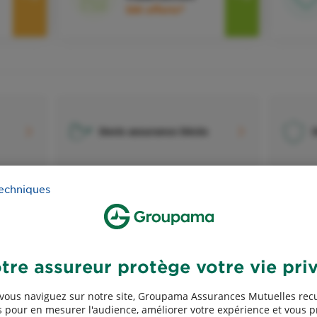
50€ offerts*
Devis assurance Décès
D
techniques
Devis assurance Chiens et
D
s
chats
l
tre assureur protège votre vie pri
vous naviguez sur notre site, Groupama Assurances Mutuelles recu
 pour en mesurer l'audience, améliorer votre expérience et vous 