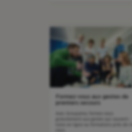
Formez-vous aux gestes de
premiers secours
Avec Groupama, formez-vous 
gratuitement aux gestes qui sauvent : 
tutos en ligne ou formations près de c
vous. 