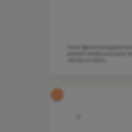
Votre Agence Groupama Auneau
prendre rendez-vous pour vou
retraite ou loisirs.