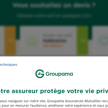
Vous souhaitez un devis ?
Obtenez votre tarif en quelques clics
Simuler mon tarif
Habitation
50€ offerts*
techniques
Devis assurance Décès
D
tre assureur protège votre vie pri
vous naviguez sur notre site, Groupama Assurances Mutuelles recu
 pour en mesurer l'audience, améliorer votre expérience et vous 