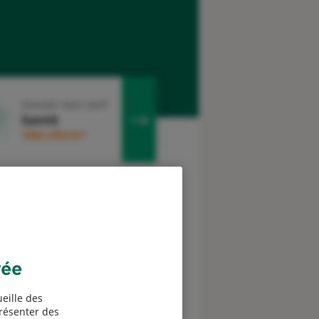
Simuler mon tarif
Santé
100€ offerts*
evis assurance Vie
vée
eille des
présenter des