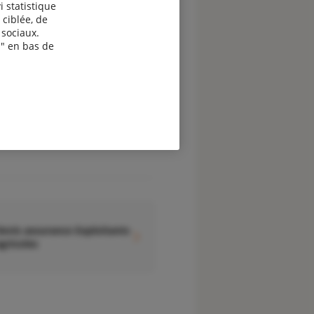
i statistique
evis assurance Etudiants à
 ciblée, de
’étranger
sociaux.
" en bas de
evis assurance Exploitants
gricoles