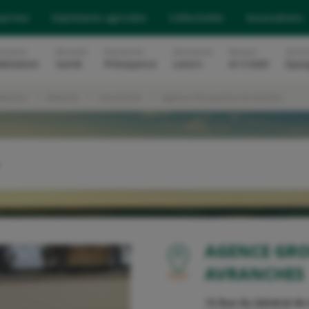
eprises
Exploitants agricoles
Collectivités
Associations
surance
Mutuelle
Assurances
Assurances
Banque
Soluti
abitation
Santé
Prévoyance
Loisirs
et Crédit
Epar
Manche
Manche
Avranches
Agence Groupama Avranches
OU
AGENCE GR
AVRANCHES
15 Rue du Général de 