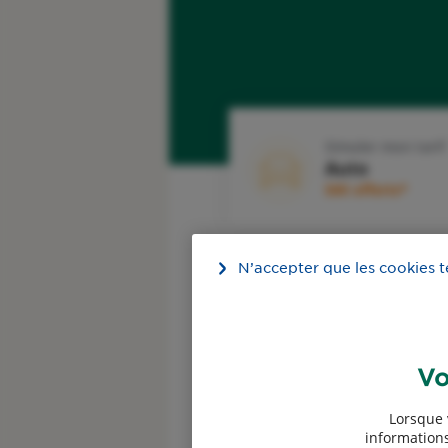
Simuler mon tarif
Auto
50€ offerts*
N’accepter que les cookies 
Devis garantie des
accidents de la vie
Vo
50€ offerts*
Lorsque 
informations