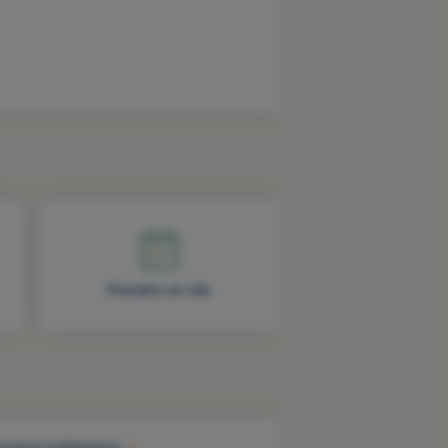
Prendre un rdv
urance habitation