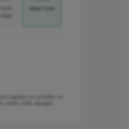
-12h30
09h00-12h30
-18h00
as à appeler un conseiller ou
, santé, crédit, épargne,