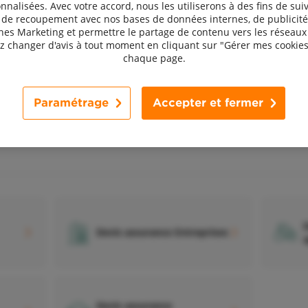
nnalisées. Avec votre accord, nous les utiliserons à des fins de suiv
Devis assurance Chiens et
D
, de recoupement avec nos bases de données internes, de publicité
s
chats
l
s Marketing et permettre le partage de contenu vers les réseaux 
 changer d'avis à tout moment en cliquant sur "Gérer mes cookies
chaque page.
Paramétrage
Accepter et fermer
D
Devis assurance Entreprises
a
Devis assurance