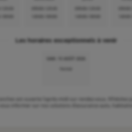
-12h30
09h00-12h30
09h00-12h30
09h00
-18h00
14h00-18h00
14h00-18h00
14h00
Les horaires exceptionnels à venir
SAM. 15 AOÛT 2026
Fermé
hes est ouverte l'après-midi sur rendez-vous. N’hésitez p
ous informer sur nos solutions d’assurance auto, habitation