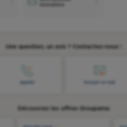
Associations
Une question, un avis ? Contactez-nous !
Appeler
Envoyer un mail
Découvrez les offres Groupama
Mutuelle santé
Ass