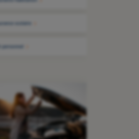
urance scolaire
t personnel