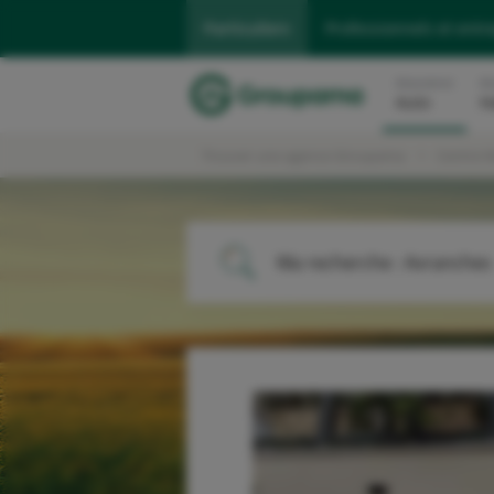
Particuliers
Professionnels et entr
Assurance
As
Auto
H
Trouver une agence Groupama
Centre 
Ma recherche :
Avranches
ME LOCALISER