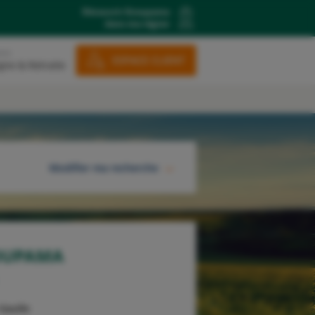
Découvrir Groupama
dans ma région
ons
ESPACE CLIENT
gne & Retraite
Modifier ma recherche
RECHERCHER
OUPAMA
Gaulle