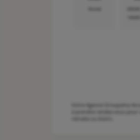
Fermé
09h00
14h00
Votre Agence Groupama Avranc
à prendre rendez-vous pour v
retraite ou loisirs.