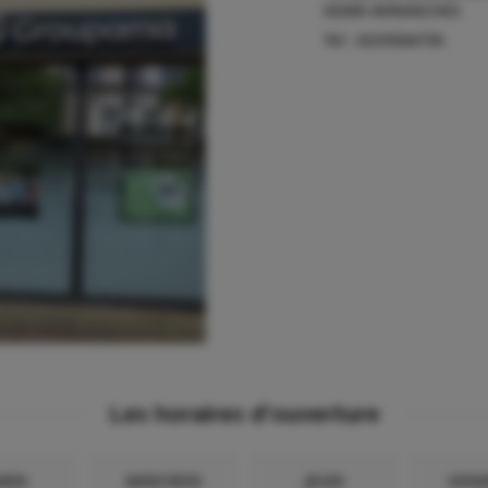
50300
AVRANCHES
Tel :
0233584735
Les horaires d'ouverture
RDI
MERCREDI
JEUDI
VEND