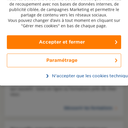
de recoupement avec nos bases de données internes, de
Assurance scolaire
publicité ciblée, de campagnes Marketing et permettre le
partage de contenu vers les réseaux sociaux.
Vous pouvez changer d'avis à tout moment en cliquant sur
"Gérer mes cookies" en bas de chaque page.
Prêt personnel
Accepter et fermer
L'actualité de votre assureur
Paramétrage
Formez-vous aux gestes de premiers
secours
N’accepter que les cookies techniqu
Avec Groupama, formez-vous gratuitement aux gestes 
qui sauvent : tutos en ligne ou formations près de chez 
vous. 
Découvrir les formations