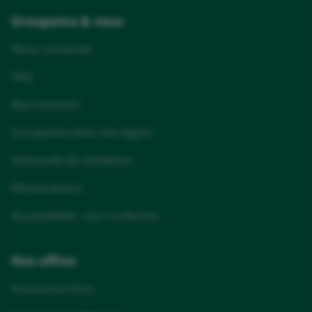
Groupama & vous
Nous contacter
FAQ
Recrutement
Groupama dans ma région
Demande de résiliation
Réclamations
Accessibilité : non conforme
Nos offres
Assurance Auto