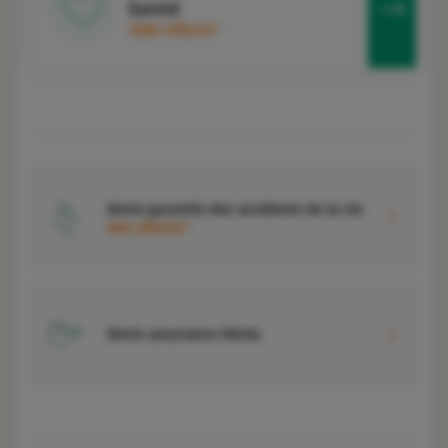
Santé
100€ offerts*
Devis garantie des accidents de la vie
50€ offerts*
Devis assurance Décès