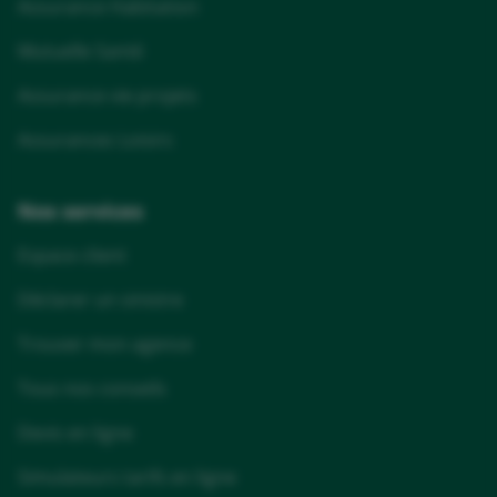
Assurance Habitation
Mutuelle Santé
Assurance vie projets
Assurances Loisirs
Nos services
Espace client
Déclarer un sinistre
Trouver mon agence
Tous nos conseils
Devis en ligne
Simulateurs tarifs en ligne