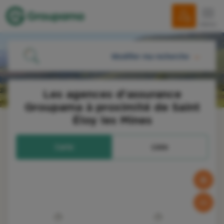
menu
Modifier ma recherche
ME LOCALISER
Les agences d'assurance
Groupama à proximité de Saint
OU
Éloy les Mines
Carte
Liste
RECHERCHER