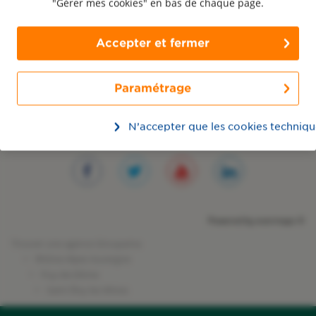
"Gérer mes cookies" en bas de chaque page.
la cotisation pourra être appliquée dès la souscription d'un seul contrat.
Chaque contrat peut être souscrit séparément. Offre non cumulable avec
d’autres avantages existants sur la même période. Voir conditions en agences.
Accepter et fermer
Les agences Groupama dans les villes à
Paramétrage
proximité
de Saint Éloy les Mines
Montluçon
N’accepter que les cookies techniqu
Retrouvez Groupama sur les réseaux sociaux
Powered by
evermaps ©
Trouver une agence Groupama
Rhône-Alpes Auvergne
Puy-de-Dôme
Saint Éloy les Mines