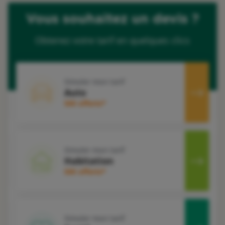
Vous souhaitez un devis ?
Obtenez votre tarif en quelques clics
Simuler mon tarif
Auto
50€ offerts*
Simuler mon tarif
Habitation
50€ offerts*
Simuler mon tarif