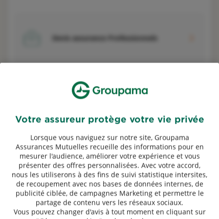
Devis assurance Professionnels
Devis assurance Exploitants agricoles
Votre assureur protège votre vie privée
Lorsque vous naviguez sur notre site, Groupama
Assurances Mutuelles recueille des informations pour en
mesurer l'audience, améliorer votre expérience et vous
*
Réduction tarifaire proposée sur la cotisation de la première année
présenter des offres personnalisées. Avec votre accord,
d'assurance sous réserve de la souscription, entre le 17 juillet 2026 et le 31
nous les utiliserons à des fins de suivi statistique intersites,
octobre 2026 inclus, de deux nouveaux contrats : 50 € offerts sur les contrats
de recoupement avec nos bases de données internes, de
Groupama Conduire, Groupama Habitation, Garantie des Accidents de la Vie
(sous réserve d'un montant minimum de cotisation de 150€ TTC), et 100 €
publicité ciblée, de campagnes Marketing et permettre le
offerts sur le contrat Groupama Santé (sous réserve d'un montant minimum
partage de contenu vers les réseaux sociaux.
de cotisation de 300€ TTC). Au minimum deux contrats différents doivent être
Vous pouvez changer d'avis à tout moment en cliquant sur
souscrits pour bénéficier de l'offre. Pour les clients Groupama, la réduction sur