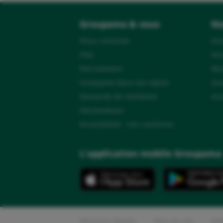
Groupama & vous
No
Nous contacter
Ass
FAQ
Ass
Recrutement
Mut
Groupama dans ma région
Ass
Demande de résiliation
Ass
Réclamations
Accessibilité : non conforme
L'application mobile Groupama
Mentions légales
Plan du site
Don