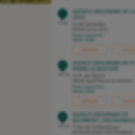
AGENCE GROUPAMA DE LU
1
LÉVIS
0,2 km
64 Bd Gambetta
03320 Lurcy-Lévis
Ouvert aujourd'hui :
09h00-12h00
APPELER
Y ALLE
AGENCE GROUPAMA DE ST
2
PIERRE LE MOUTIER
15,2 km
19 Pl. de l'Église
58240 Saint-Pierre-Le-Moûtier
Ouvert aujourd'hui :
08h30-12h00
APPELER
Y ALLE
AGENCE GROUPAMA DE
3
BOURBON L ARCHAMBAU
18,5 km
7 Rue de la République
03160 Bourbon-L'Archambault