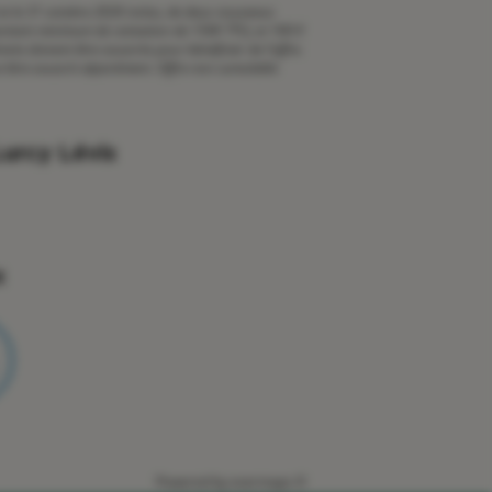
6 et le 31 octobre 2026 inclus, de deux nouveaux
montant minimum de cotisation de 150€ TTC), et 100 €
s doivent être souscrits pour bénéficier de l'offre.
ut être souscrit séparément. Offre non cumulable
urcy Lévis
x
Powered by
evermaps ©