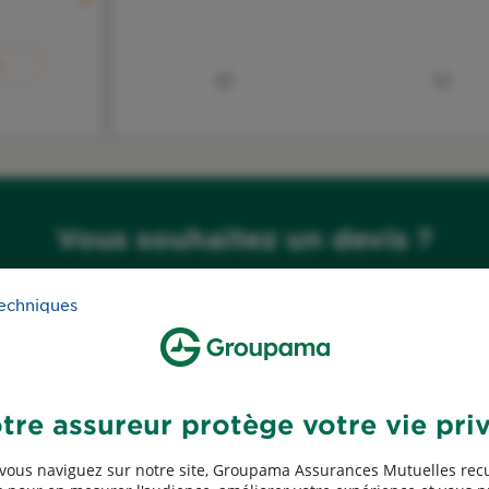
R
Vous souhaitez un devis ?
R
Obtenez votre tarif en quelques clics
techniques
Simuler mon tarif
Habitation
tre assureur protège votre vie pri
50€ offerts*
R
vous naviguez sur notre site, Groupama Assurances Mutuelles recu