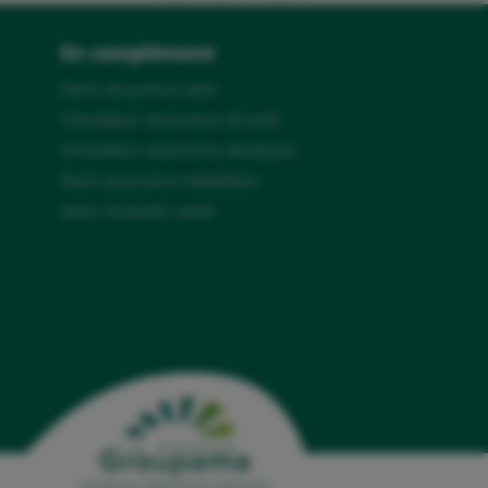
En complément
Devis assurance auto
Simulateur assurance de prêt
Simulateur assurance obsèques
Devis assurance habitation
Devis mutuelle santé