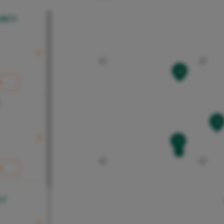
RCY-
4
R
2
1
R
LT