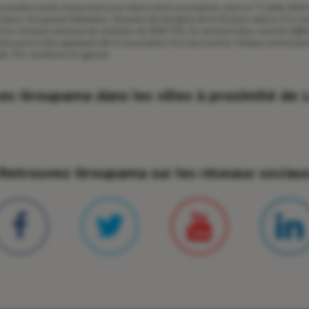
a première année d'assurance sous réserve de la souscription, entre le 17 juillet 202
onduire, Groupama Habitation, Garantie des Accidents de la Vie (sous réserve d'un 
d'un montant minimum de cotisation de 300€ TTC). Au minimum deux contrats différent
ation pourra être appliquée dès la souscription d'un seul contrat. Chaque contrat pe
de. Voir conditions en agences.
s Groupama dans les villes à proximité
de L
Retrouvez Groupama sur les réseaux sociau