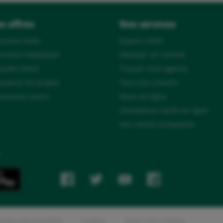
s offres
Nos services
urance Auto
Espace client
urance Habitation
Déclarer un sinistre
uelle Santé
Trouver mon agence
urance vie projets
Tous nos conseils
urances Loisirs
Devis en ligne
Simulateurs tarifs en ligne
Avis clients Groupama
nées personnelles
Cookies
Gérer mes cookies