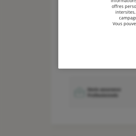
informations
offres perso
intersites
campagne
Vous pouvez
Devis garantie des
accidents de la vie
50€ offerts*
Devis assurance
Professionnels