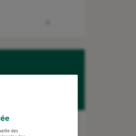
Simuler mon tarif
Santé
vée
100€ offerts*
eille des