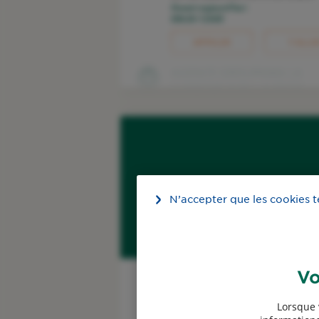
Ouvert aujourd'hui :
08h30-12h00
APPELER
Y ALLE
AGENCE GROUPAMA LA
4
GUERCHE SUR L AUBOIS
24,5 km
28 Rue Henri Barbusse
18150 La Guerche-Sur-L'Aubois
Ouvert aujourd'hui :
08h30-12h00
APPELER
Y ALLE
AGENCE GROUPAMA DE
5
N’accepter que les cookies 
SOUVIGNY
29,2 km
2 Rue de la République
03210 Souvigny
Simuler mon tarif
Ouvert aujourd'hui :
Auto
09h00-12h00
Vo
50€ offerts*
APPELER
Y ALLE
Lorsque 