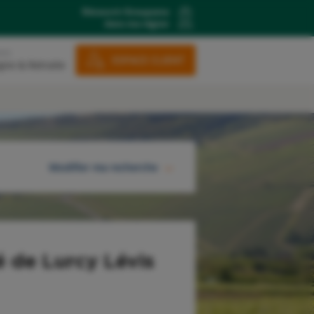
Découvrir Groupama
dans ma région
ons
ESPACE CLIENT
gne & Retraite
Modifier ma recherche
RECHERCHER
 de Lurcy Lévis