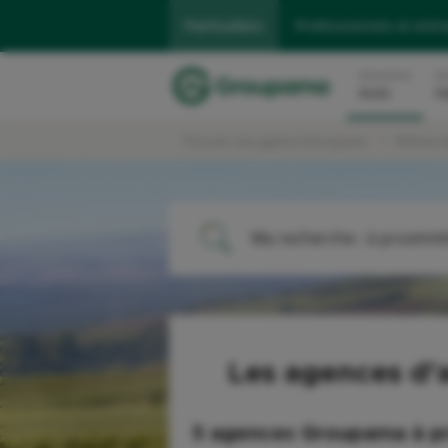
Particuliers
Professionnels et entr
Assurance
As
Auto
H
Trouver une agence Groupama
Rhône-A
Ma recherche :
à proximit
ME LOCALISER
Les agences d'
5 agences Groupama
à p