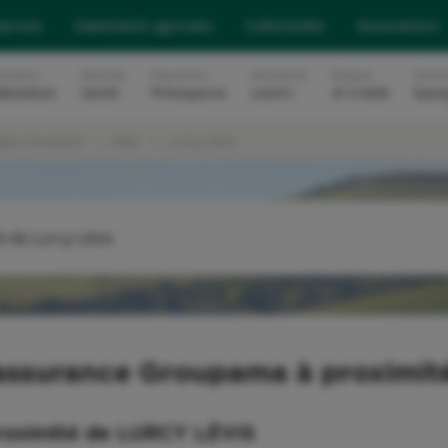
eprises
Exploitants agricoles
Collectivités
Associations
surance
Mutuelle
Assurances
Assurances
Banque
Soluti
abitation
Santé
Prévoyance
Loisirs
et Crédit
Epar
lpes Auvergne
Allier
Lurcy Lévis
é de Lurcy Lévis
OU
assurance Groupama à proximité
roximité de
LURCY LÉVIS