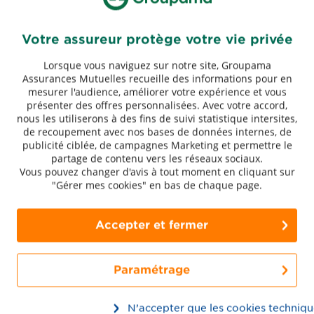
Votre assureur protège votre vie privée
Mutuelle santé
Lorsque vous naviguez sur notre site, Groupama
Assurances Mutuelles recueille des informations pour en
mesurer l'audience, améliorer votre expérience et vous
Garantie accidents de la vie
présenter des offres personnalisées. Avec votre accord,
nous les utiliserons à des fins de suivi statistique intersites,
de recoupement avec nos bases de données internes, de
publicité ciblée, de campagnes Marketing et permettre le
Protection juridique
partage de contenu vers les réseaux sociaux.
Vous pouvez changer d'avis à tout moment en cliquant sur
"Gérer mes cookies" en bas de chaque page.
Assurance habitation
Accepter et fermer
Assurance scolaire
Paramétrage
N’accepter que les cookies techniqu
Prêt personnel