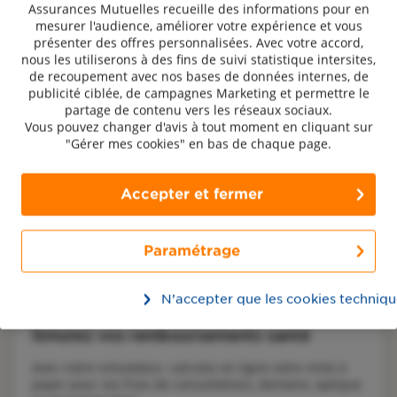
Assurances Mutuelles recueille des informations pour en
Protection juridique
mesurer l'audience, améliorer votre expérience et vous
présenter des offres personnalisées. Avec votre accord,
nous les utiliserons à des fins de suivi statistique intersites,
de recoupement avec nos bases de données internes, de
Assurance habitation
publicité ciblée, de campagnes Marketing et permettre le
partage de contenu vers les réseaux sociaux.
Vous pouvez changer d'avis à tout moment en cliquant sur
"Gérer mes cookies" en bas de chaque page.
Assurance scolaire
Accepter et fermer
Prêt personnel
Paramétrage
L'actualité de votre assureur
N’accepter que les cookies techniqu
Simulez vos remboursements santé
Avec notre simulateur, calculez en ligne votre reste à 
payer pour vos frais de consultations, dentaire, optique 