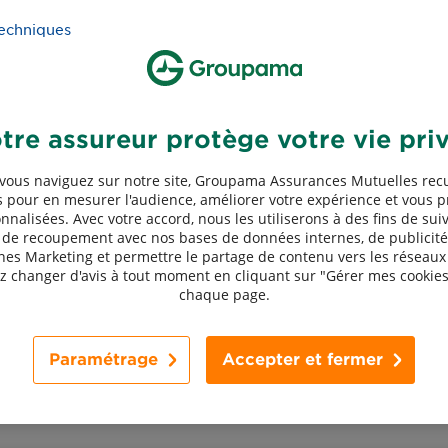
techniques
tre assureur protège votre vie pri
D
Devis assurance Décès
vous naviguez sur notre site, Groupama Assurances Mutuelles recu
 pour en mesurer l'audience, améliorer votre expérience et vous 
nnalisées. Avec votre accord, nous les utiliserons à des fins de suiv
, de recoupement avec nos bases de données internes, de publicité
s Marketing et permettre le partage de contenu vers les réseaux 
 changer d'avis à tout moment en cliquant sur "Gérer mes cookies
chaque page.
Devis assurance Exploitants
agricoles
Paramétrage
Accepter et fermer