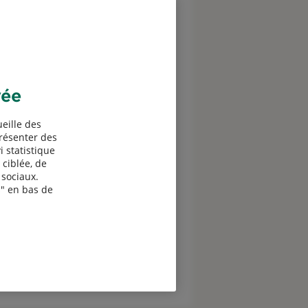
vée
evis assurance Chiens et
chats
eille des
présenter des
i statistique
 ciblée, de
sociaux.
" en bas de