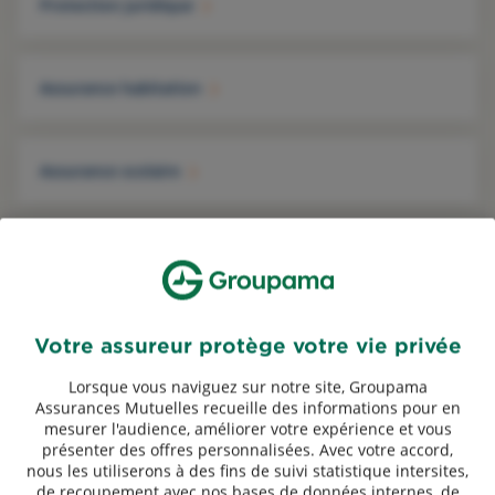
Protection juridique
Assurance habitation
Assurance scolaire
Prêt personnel
L'actualité de votre assureur
Votre assureur protège votre vie privée
Lorsque vous naviguez sur notre site, Groupama
Simulez vos remboursements santé
Assurances Mutuelles recueille des informations pour en
mesurer l'audience, améliorer votre expérience et vous
Avec notre simulateur, calculez en ligne votre reste à 
présenter des offres personnalisées. Avec votre accord,
payer pour vos frais de consultations, dentaire, optique 
nous les utiliserons à des fins de suivi statistique intersites,
ou hospitalisation.
de recoupement avec nos bases de données internes, de