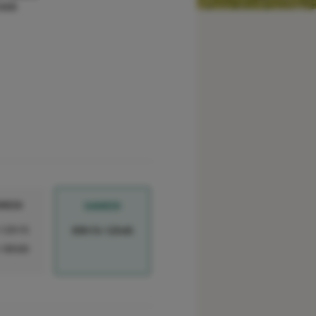
HER
REDI
SAMEDI
-12h15
09h15-12h45
-18h00