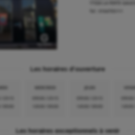
77320
LA FERTE GAUC
Tel :
0164755111
Les horaires d'ouverture
RDI
MERCREDI
JEUDI
VEND
-12h15
09h00-12h15
09h00-12h15
09h00
-18h00
14h00-18h00
14h00-18h00
14h00
Les horaires exceptionnels à venir