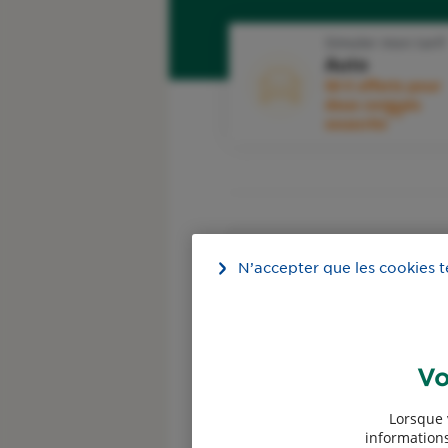
Simuler mon tarif
Auto
50 € offerts pour
deux contrats
1
souscrits
Devis garantie des
accidents de la vie
N’accepter que les cookies 
50 € offerts pour deux
4
contrats souscrits
Vo
Lorsque 
informations