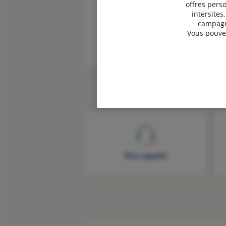
offres perso
Devis assurance
intersites
Professionnels
campagne
Vous pouvez
Être rappelé