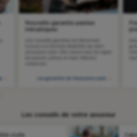
s
Nouvelle garantie pannes
Fo
mécaniques
pr
e 
Une nouvelle garantie est désormais 
Ave
incluse à la formule Mobilités de votre 
gra
assurance auto ! Elle couvre tous les types 
tut
de pannes, pièces et main d’œuvre 
vou
comprises.
ge
Les garanties de l'assurance auto
Les conseils de votre assureur
ité civile
Calc