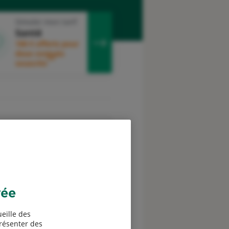
Simuler mon tarif
Santé
100 € offerts pour
deux contrats
3
souscrits
evis assurance Chiens et
chats
vée
eille des
présenter des