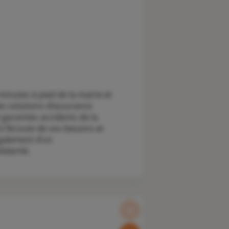
inutes à pied de la mairie et
es solutions d’assurance
 garanties accidents de la
à l’écoute de vos besoins et
également d’un
idarité.