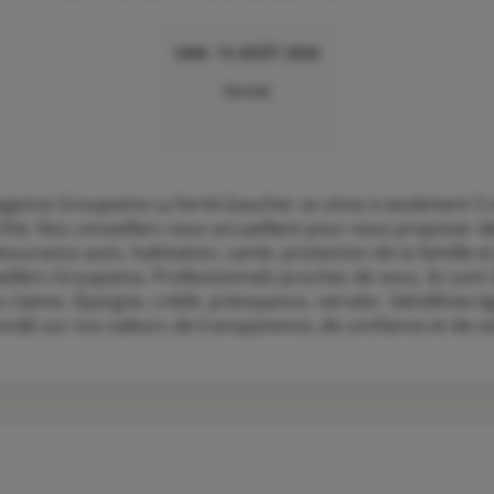
SAM. 15 AOÛT 2026
Fermé
l’agence Groupama La Ferté-Gaucher se situe à seulement 5 m
ché. Nos conseillers vous accueillent pour vous proposer d
ssurance auto, habitation, santé, protection de la famille et
seillers Groupama. Professionnels proches de vous, ils sont 
claires. Épargne, crédit, prévoyance, retraite : bénéficiez 
é sur nos valeurs de transparence, de confiance et de sol