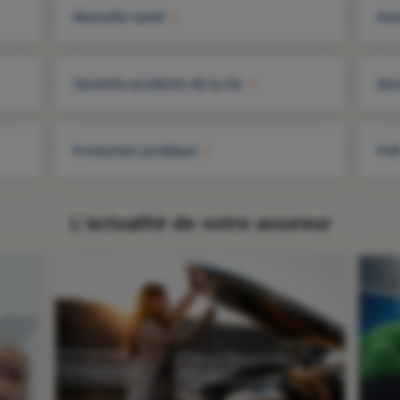
Mutuelle santé
Ass
Garantie accidents de la vie
Ass
Protection juridique
Prê
L'actualité de votre assureur