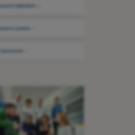
urance habitation
urance scolaire
t personnel