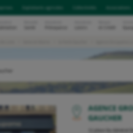
eprises
Exploitants agricoles
Collectivités
Associations
surance
Mutuelle
Assurances
Assurances
Banque
Soluti
abitation
Santé
Prévoyance
Loisirs
et Crédit
Epar
 de Loire
Seine-et-Marne
la Ferté Gaucher
Agence Groupama La
aucher
OU
AGENCE GRO
GAUCHER
12 place Du Général D