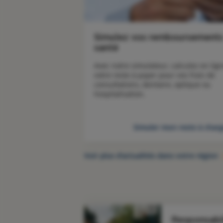
Simulez vos remboursement
santé
Avec notre simulateur, calculez en lign
votre reste à payer pour vos frais de 
consultations, dentaire, optique ou 
hospitalisation.
Simuler mon reste à char
Voir plus d’actualités dans votre région
Responsabil