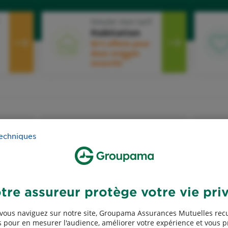
Simuler mon tarif
Habitation
50 € offerts pour
deux contrats
2
souscrits
D
techniques
Devis assurance Décès
tre assureur protège votre vie pri
vous naviguez sur notre site, Groupama Assurances Mutuelles recu
 pour en mesurer l'audience, améliorer votre expérience et vous 