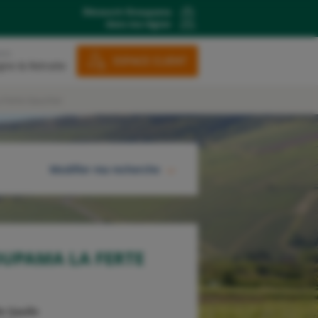
Découvrir Groupama
dans ma région
ons
ESPACE CLIENT
gne & Retraite
 Ferte Gaucher
Modifier ma recherche
RECHERCHER
UPAMA LA FERTE
e Gaulle