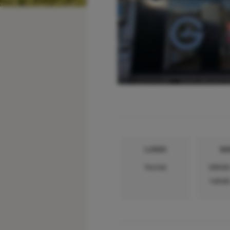
LUNDI
MA
Fermé
09h00
14h00