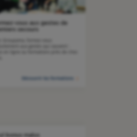
rmez-vous aux gestes de
emiers secours
c Groupama, formez-vous 
tuitement aux gestes qui sauvent : 
os en ligne ou formations près de chez 
s. 
Découvrir les formations
ul bonus malus