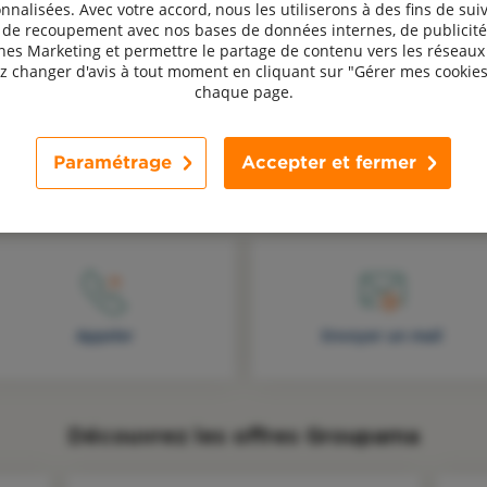
nnalisées. Avec votre accord, nous les utiliserons à des fins de suiv
Devis assurance Exploitants
, de recoupement avec nos bases de données internes, de publicité
agricoles
s Marketing et permettre le partage de contenu vers les réseaux 
 changer d'avis à tout moment en cliquant sur "Gérer mes cookies
chaque page.
Paramétrage
Accepter et fermer
Une question, un avis ? Contactez-nous !
Appeler
Envoyer un mail
Découvrez les offres Groupama