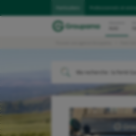
Particuliers
Professionnels et entr
Assurance
As
Auto
H
Trouver une agence Groupama
Paris Val
Ma recherche :
la Ferté G
ME LOCALISER