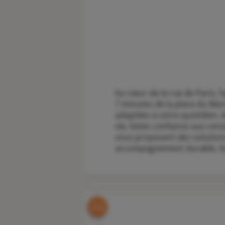
Au cœur de la rue de Paris, 
7 minutes de la place du Mar
adaptées à votre quotidien. A
vie, faites confiance aux con
vous proposent des solutions 
accompagnement durable, fond