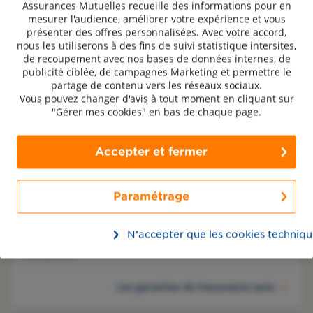
Assurances Mutuelles recueille des informations pour en
L'actualité de votre assureur
mesurer l'audience, améliorer votre expérience et vous
présenter des offres personnalisées. Avec votre accord,
nous les utiliserons à des fins de suivi statistique intersites,
Simulez vos remboursements santé
de recoupement avec nos bases de données internes, de
publicité ciblée, de campagnes Marketing et permettre le
Avec notre simulateur, calculez en ligne votre reste à 
partage de contenu vers les réseaux sociaux.
payer pour vos frais de consultations, dentaire, optique 
Vous pouvez changer d'avis à tout moment en cliquant sur
ou hospitalisation.
"Gérer mes cookies" en bas de chaque page.
Simuler mon reste à charge
Accepter et fermer
Nouvelle garantie pannes mécaniques
Paramétrage
Une nouvelle garantie est désormais incluse à la 
formule Mobilités de votre assurance auto ! Elle couvre 
N’accepter que les cookies techniqu
tous les types de pannes, pièces et main d’œuvre 
comprises.
Les garanties de l'assurance auto