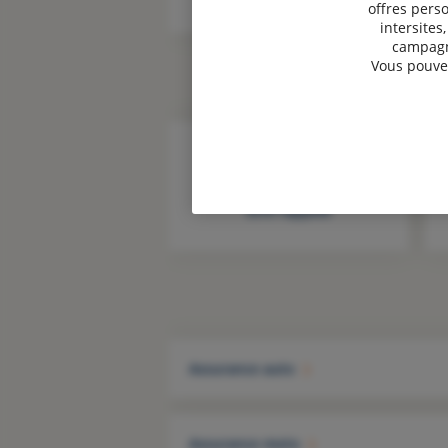
offres perso
intersites
campagne
Vous pouvez
Être rappelé
Assurance auto
Assurance moto