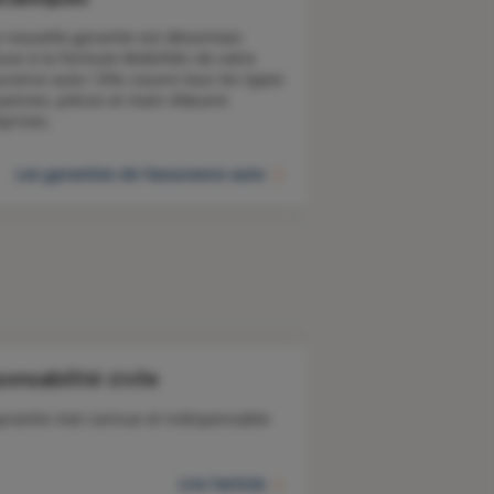
 nouvelle garantie est désormais 
luse à la formule Mobilités de votre 
urance auto ! Elle couvre tous les types 
pannes, pièces et main d’œuvre 
prises.
Les garanties de l'assurance auto
onsabilité civile
arantie mal connue et indispensable
Lire l'article