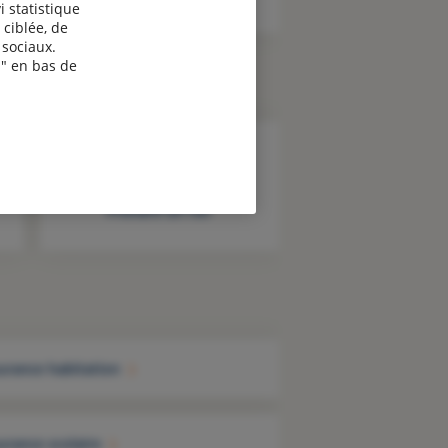
i statistique
 ciblée, de
sociaux.
" en bas de
Prendre un rdv
urance habitation
urance scolaire