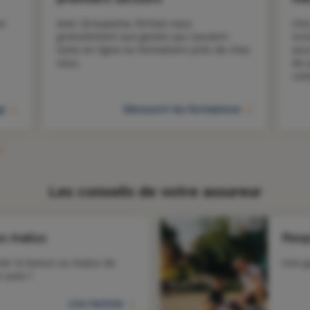
e 
Avec Groupama, formez-vous 
Une
gratuitement aux gestes qui sauvent : 
inc
tutos en ligne ou formations près de chez 
ass
vous. 
de 
com
ge
Découvrir les formations
Les conseils de votre assureur
us malus
Resp
er le bonus ou malus de 
Une g
 auto ?
Lire l'article