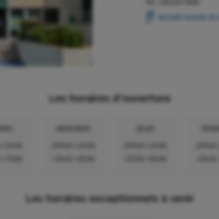
Tel :
0323217650
Accueil sourds et
Les horaires d'ouverture
RDI
MERCREDI
JEUDI
VEND
-12h00
09h00-12h00
09h00-12h00
09h00
-17h00
13h45-18h00
15h00-18h00
13h45
Les horaires exceptionnels à venir