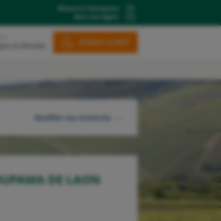
Découvrir Groupama
dans ma région
ons
ESPACE CLIENT
gne & Retraite
Modifier ma recherche
RECHERCHER
OUPAMA DE LAON