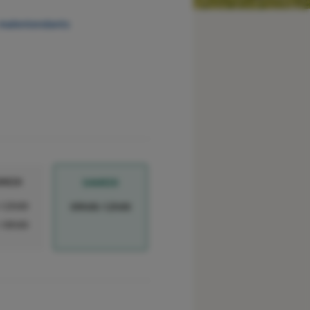
 malentendants
REDI
SAMEDI
-12h00
09h00-12h00
-18h00