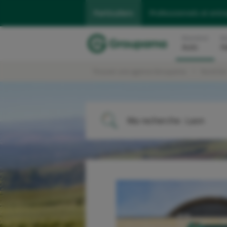
Particuliers
Professionnels et entr
Assurance
As
Auto
H
Trouver une agence Groupama
Nord-Es
Ma recherche :
Laon
ME LOCALISER