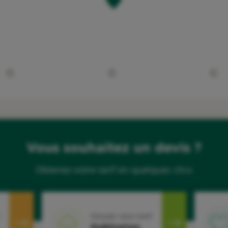
Vous souhaitez un devis ?
Obtenez votre tarif en quelques clics
Simuler mon tarif
Habitation