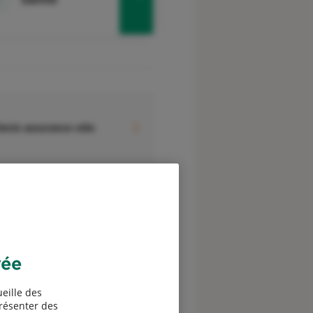
evis assurance vélo
vée
eille des
présenter des