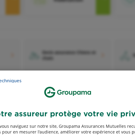
Devis assurance Chiens et
D
chats
techniques
Devis assurance Exploitants
tre assureur protège votre vie pri
agricoles
vous naviguez sur notre site, Groupama Assurances Mutuelles recu
 pour en mesurer l'audience, améliorer votre expérience et vous 