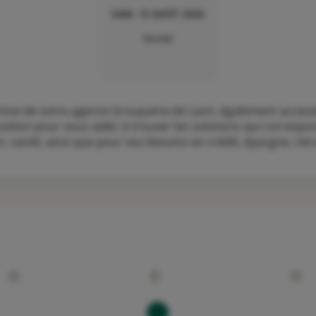
SAM. 15 AOÛT 2026
Fermé
ertise de votre agence Groupama de Laon, également access
osition pour vous aider à trouver les solutions qui correspo
 santé, ainsi que pour vos besoins en crédit, épargne, retrai