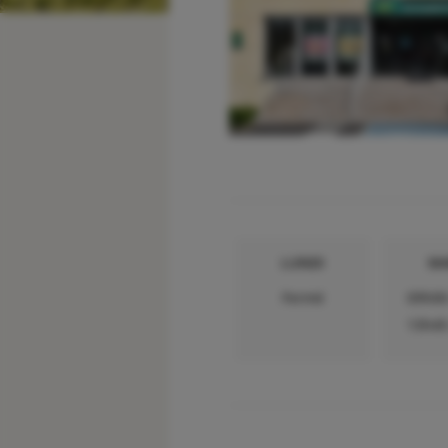
LUNDI
MA
Fermé
09h00
13h45