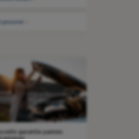
t personnel
uvelle garantie pannes
caniques