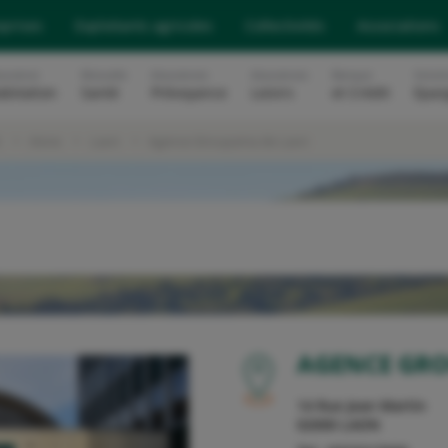
eprises
Exploitants agricoles
Collectivités
Associations
surance
Mutuelle
Assurances
Assurances
Banque
Soluti
abitation
Santé
Prévoyance
Loisirs
et Crédit
Epar
t
Aisne
Laon
Agence Groupama de Laon
OU
AGENCE GR
14 Rue Jean Martin
02000
LAON