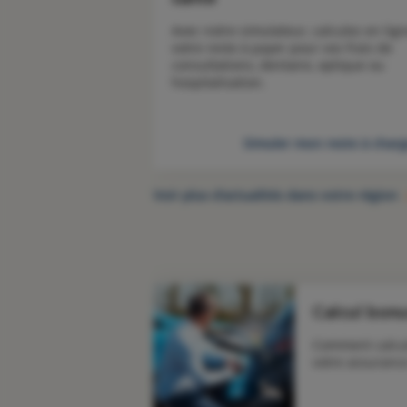
Avec notre simulateur, calculez en lign
votre reste à payer pour vos frais de 
consultations, dentaire, optique ou 
hospitalisation.
Simuler mon reste à char
Voir plus d’actualités dans votre région
Calcul bon
Comment calcul
votre assurance