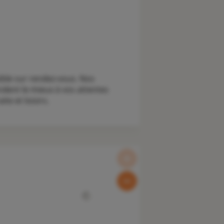
ible sur rendez-vous. Nos
ndent le mieux à vos attentes
te et loisirs.