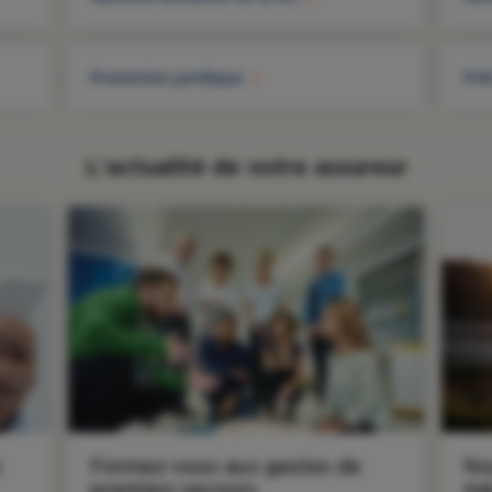
Protection juridique
Prê
L'actualité de votre assureur
s
Formez-vous aux gestes de
No
premiers secours
mé