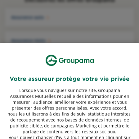
Assurance auto
Assurance moto
Crédit auto
Votre assureur protège votre vie privée
Mutuelle santé
Lorsque vous naviguez sur notre site, Groupama
Assurances Mutuelles recueille des informations pour en
mesurer l'audience, améliorer votre expérience et vous
présenter des offres personnalisées. Avec votre accord,
Garantie accidents de la vie
nous les utiliserons à des fins de suivi statistique intersites,
de recoupement avec nos bases de données internes, de
publicité ciblée, de campagnes Marketing et permettre le
partage de contenu vers les réseaux sociaux.
Protection juridique
Vous pouvez changer d'avis à tout moment en cliquant sur