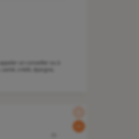
appeler un conseiller ou à
santé, crédit, épargne,