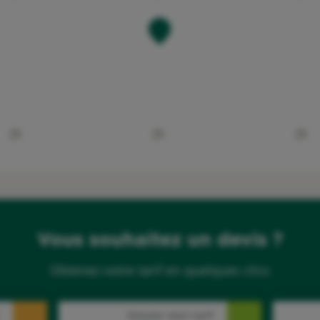
Vous souhaitez un devis ?
Obtenez votre tarif en quelques clics
Simuler mon tarif