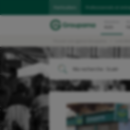
Particuliers
Professionnels et entr
Assurance
As
Auto
H
Trouver une agence Groupama
Loire Br
Ma recherche :
Scaër
ME LOCALISER