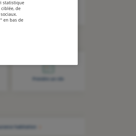
i statistique
 ciblée, de
sociaux.
" en bas de
Prendre un rdv
urance habitation