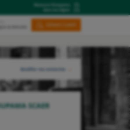
Découvrir Groupama
dans ma région
ons
ESPACE CLIENT
gne & Retraite
Modifier ma recherche
RECHERCHER
OUPAMA SCAER