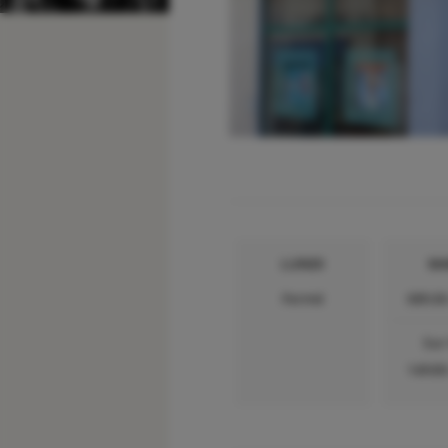
LUNDI
MA
Fermé
08h30
Sur
14h00