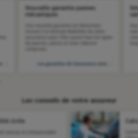
Nouvelle garantie pannes
Si
mécaniques
sa
Une nouvelle garantie est désormais 
Ave
incluse à la formule Mobilités de votre 
votr
hez 
assurance auto ! Elle couvre tous les types 
con
de pannes, pièces et main d’œuvre 
hos
comprises.
ns
Les garanties de l'assurance auto
Les conseils de votre assureur
ité civile
Calc
al connue et indispensable
Comme
votre