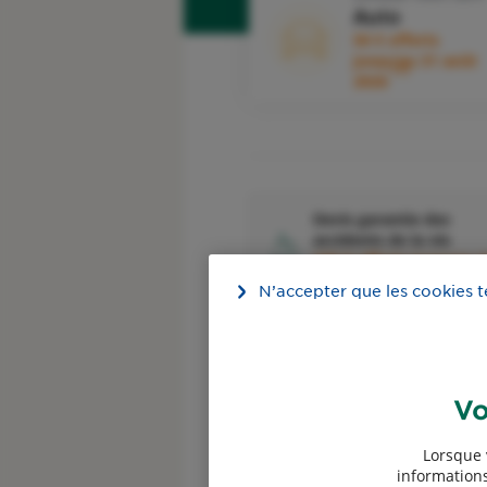
Auto
50 € offerts
jusqu'au 31 août
1
2026
Devis garantie des
accidents de la vie
100 € offerts jusqu'au 
4
août 2026
N’accepter que les cookies 
Vo
Devis assurance
Lorsque 
Professionnels
informations