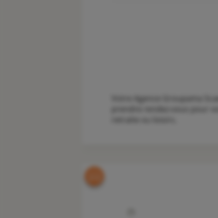
Votre Agence Groupama Scaer 
prendre rendez-vous pour vou
retraite ou loisirs.