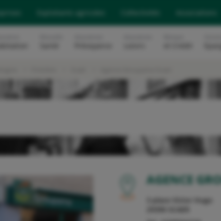
eprises
Exploitants agricoles
Collectivités
Associations
surance
Mutuelle
Assurances
Assurances
Banque
Soluti
abitation
Santé
Prévoyance
Loisirs
et Crédit
Epar
etagne
Finistère
Scaër
Agence Groupama Scaer
OU
AGENCE GR
3 place Victor Hugo
29390
SCAER