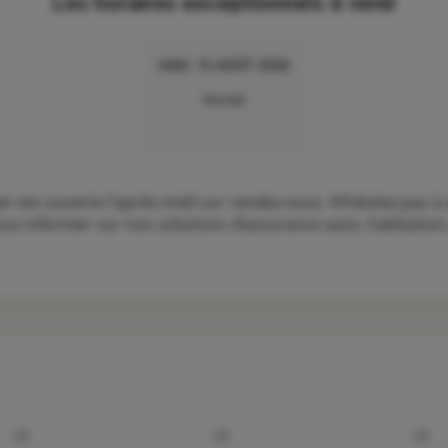
Les horaires exceptionnels à venir
SAM. 15 AOÛT 2026
Fermé
est ouverte l'après-midi sur rendez-vous. N’hésitez pas à 
s informer sur nos solutions d’assurance auto, habitation, 