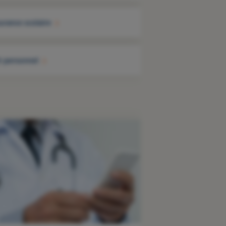
urance scolaire
t personnel