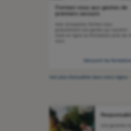
Formez-vous aux gestes de
premiers secours
Avec Groupama, formez-vous 
gratuitement aux gestes qui sauvent : 
tutos en ligne ou formations près de c
vous. 
Découvrir les formatio
Voir plus d’actualités dans votre région
Responsabil
Une garantie m