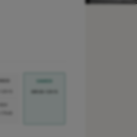
REDI
SAMEDI
-12h15
08h30-12h15
 RDV
-17h45