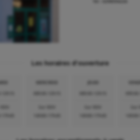
Tel :
0298594226
Les horaires d'ouverture
RDI
MERCREDI
JEUDI
VEND
-12h15
08h30-12h15
08h30-12h15
09h30
 RDV
Sur RDV
Sur RDV
Sur
-17h45
14h00-17h45
14h00-17h45
14h00