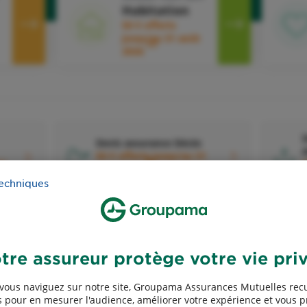
Habitation
50 € offerts
jusqu'au 31 août
2
2026
D
Devis assurance Décès
d
50 € offerts jusqu'au 31
5
31
4
août 2026
techniques
tre assureur protège votre vie pri
Devis assurance Exploitants
vous naviguez sur notre site, Groupama Assurances Mutuelles recu
agricoles
A
 pour en mesurer l'audience, améliorer votre expérience et vous 