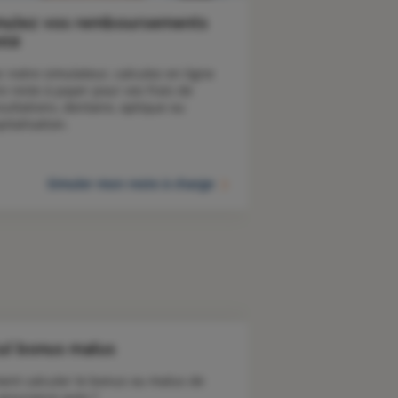
mulez vos remboursements
nté
c notre simulateur, calculez en ligne 
e reste à payer pour vos frais de 
sultations, dentaire, optique ou 
pitalisation.
Simuler mon reste à charge
ul bonus malus
nt calculer le bonus ou malus de 
 assurance auto ?