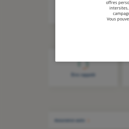
offres perso
intersites
campagne
Vous pouvez
Être rappelé
Assurance auto