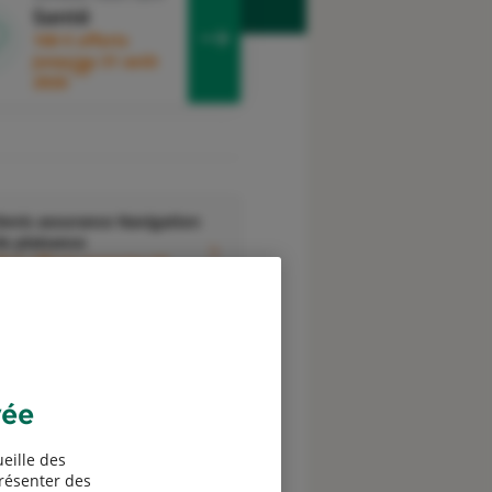
Santé
100 € offerts
jusqu'au 31 août
3
2026
evis assurance Navigation
e plaisance
0 € offerts jusqu'au 31
6
août 2026
vée
Devis assurance
eille des
ssociations
présenter des