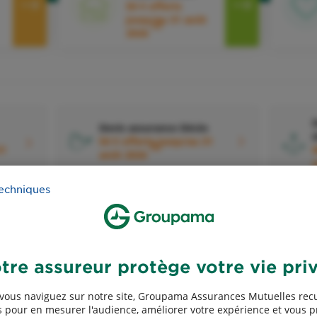
50 € offerts
jusqu'au 31 août
2
2026
D
Devis assurance Décès
d
50 € offerts jusqu'au 31
5
31
4
août 2026
techniques
tre assureur protège votre vie pri
Devis assurance Exploitants
agricoles
A
vous naviguez sur notre site, Groupama Assurances Mutuelles recu
 pour en mesurer l'audience, améliorer votre expérience et vous 