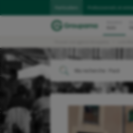
Particuliers
Professionnels et entr
Assurance
As
Auto
H
Trouver une agence Groupama
Loire Br
Ma recherche :
Pacé
ME LOCALISER