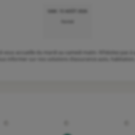
SAM. 15 AOÛT 2026
Fermé
ous accueille du mardi au samedi matin. N’hésitez pas à a
s informer sur nos solutions d’assurance auto, habitation, 