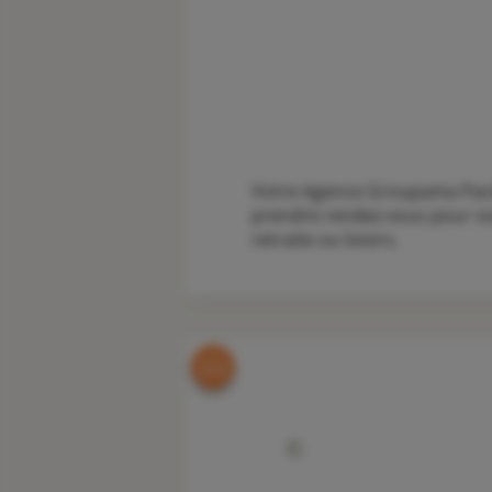
Votre Agence Groupama Pacé v
prendre rendez-vous pour vou
retraite ou loisirs.