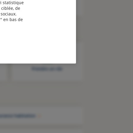
i statistique
 ciblée, de
sociaux.
" en bas de
Prendre un rdv
urance habitation