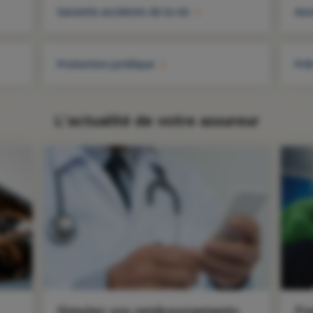
Garantie accidents de la vie
Ass
Protection juridique
Prê
L'actualité de votre assureur
Simulez vos remboursements
Fo