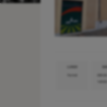
LUNDI
MA
Fermé
08h30
14h00