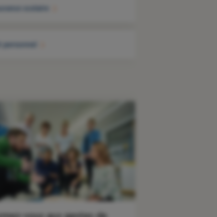
urance scolaire
t personnel
rmez-vous aux gestes de