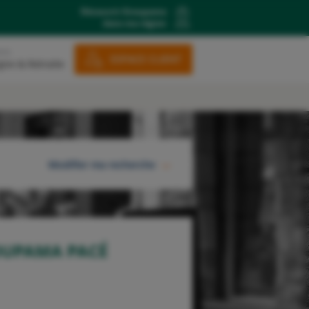
Découvrir Groupama
dans ma région
ons
ESPACE CLIENT
gne & Retraite
Modifier ma recherche
RECHERCHER
OUPAMA PACÉ