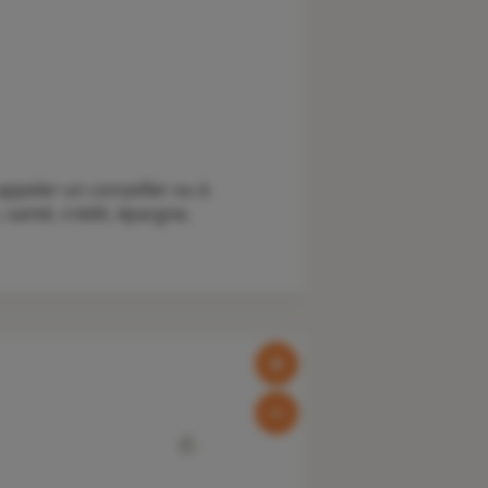
ppeler un conseiller ou à
santé, crédit, épargne,