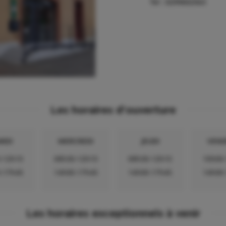
Tel :
0299602563
Les horaires d'ouverture
RDI
MERCREDI
JEUDI
VEND
-12h15
08h30-12h15
08h30-12h15
10h00
-17h45
14h00-17h45
14h00-17h45
14h00
Les horaires exceptionnels à venir