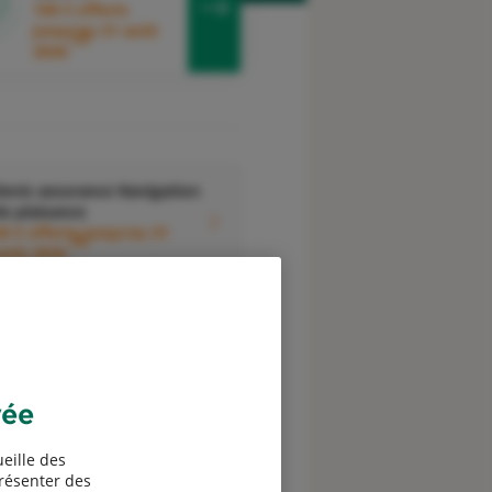
100 € offerts
jusqu'au 31 août
3
2026
evis assurance Navigation
e plaisance
0 € offerts jusqu'au 31
6
août 2026
vée
Devis assurance
ssociations
eille des
présenter des