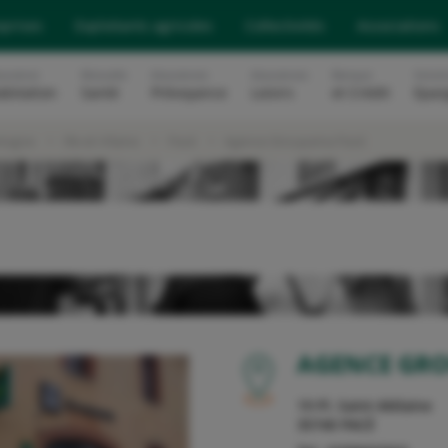
eprises
Exploitants agricoles
Collectivités
Associations
surance
Mutuelle
Assurances
Assurances
Banque
Soluti
abitation
Santé
Prévoyance
Loisirs
et Crédit
Epar
etagne
Ille-et-Vilaine
Pacé
Agence Groupama Pacé
OU
AGENCE GR
19 Pl. Saint-Mélaine
35740
PACÉ