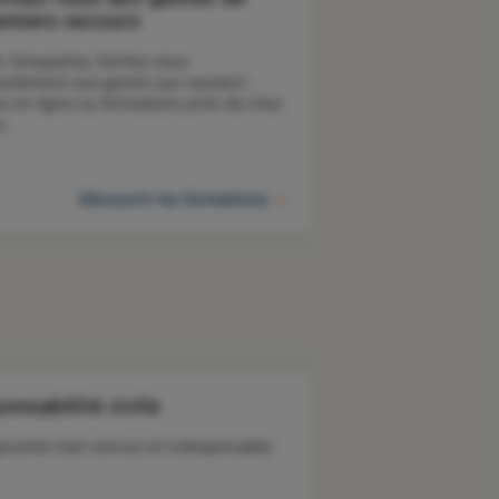
emiers secours
c Groupama, formez-vous 
tuitement aux gestes qui sauvent : 
os en ligne ou formations près de chez 
s. 
Découvrir les formations
onsabilité civile
arantie mal connue et indispensable