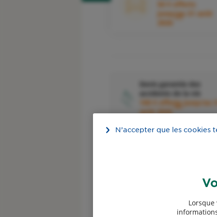
50 € offerts
jusqu'au 31 août
1
2026
Devis garantie des
accidents de la vie
100 € offerts jusqu'au 
4
août 2026
N’accepter que les cookies 
Vo
Devis assurance
Professionnels
Lorsque 
informations