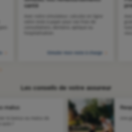
santé
pr
Avec notre simulateur, calculez en ligne 
Ave
votre reste à payer pour vos frais de 
gra
pes 
consultations, dentaire, optique ou 
tut
hospitalisation.
vou
to
Simuler mon reste à charge
Les conseils de votre assureur
us malus
Resp
er le bonus ou malus de 
Une g
 auto ?