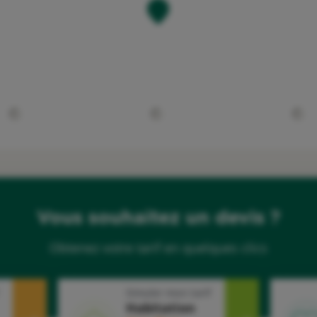
Vous souhaitez un devis ?
Obtenez votre tarif en quelques clics
Simuler mon tarif
Habitation