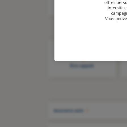
offres perso
intersites
campagne
Vous pouvez
Être rappelé
Assurance auto