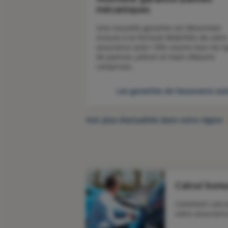
mécaniques
Une nouvelle garantie est désormais 
incluse à la formule Mobilités de votre 
assurance auto ! Elle couvre tous les ty
de pannes, pièces et main d’œuvre 
comprises.
Les garanties de l'assurance au
Voir plus d’actualités dans votre région
Calcul bon
Comment calcul
votre assurance