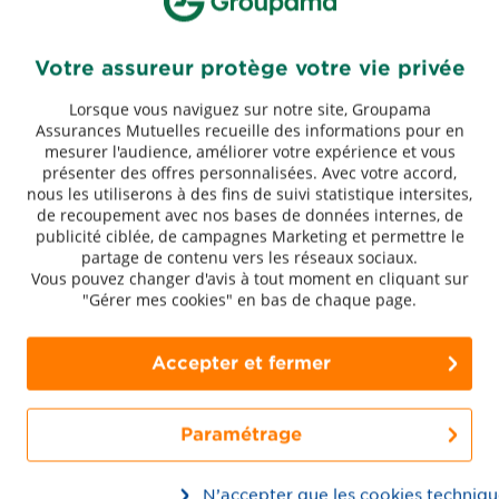
Découvrir les formations
Votre assureur protège votre vie privée
Lorsque vous naviguez sur notre site, Groupama
Assurances Mutuelles recueille des informations pour en
Simulez vos remboursements santé
mesurer l'audience, améliorer votre expérience et vous
présenter des offres personnalisées. Avec votre accord,
Avec notre simulateur, calculez en ligne votre reste à 
nous les utiliserons à des fins de suivi statistique intersites,
payer pour vos frais de consultations, dentaire, optique 
de recoupement avec nos bases de données internes, de
ou hospitalisation.
publicité ciblée, de campagnes Marketing et permettre le
partage de contenu vers les réseaux sociaux.
Simuler mon reste à charge
Vous pouvez changer d'avis à tout moment en cliquant sur
"Gérer mes cookies" en bas de chaque page.
Nouvelle garantie pannes mécaniques
Accepter et fermer
Une nouvelle garantie est désormais incluse à la 
formule Mobilités de votre assurance auto ! Elle couvre 
Paramétrage
tous les types de pannes, pièces et main d’œuvre 
comprises.
N’accepter que les cookies techniqu