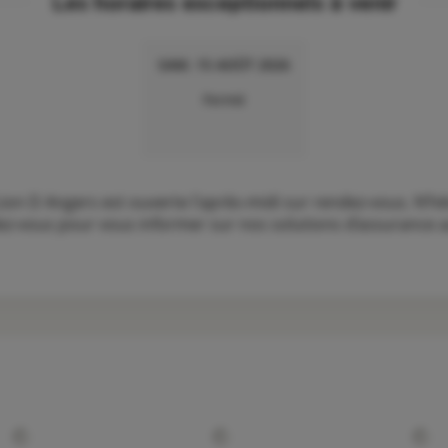
Les horaires exceptionnels à venir
SAM. 15 AOÛT 2026
Fermé
n D Angers est ouverte l'après-midi sur rendez-vous. N’hé
ez-vous pour vous informer sur nos solutions d’assurance aut