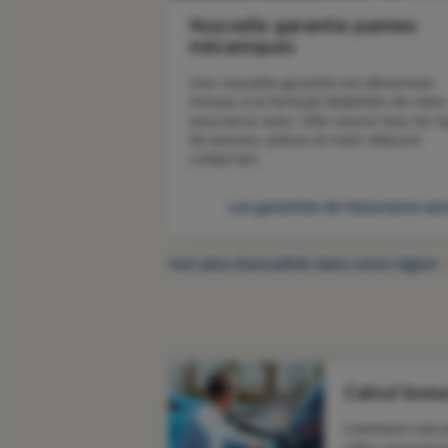
Nouvelle garantie pannes
mécaniques
Une nouvelle garantie est désormais 
incluse à la formule Mobilités de votre 
assurance auto ! Elle couvre tous les ty
de pannes, pièces et main d’œuvre 
comprises.
Les garanties de l'assurance au
Voir plus d’actualités dans votre région
Calcul bon
Comment calcul
votre assurance