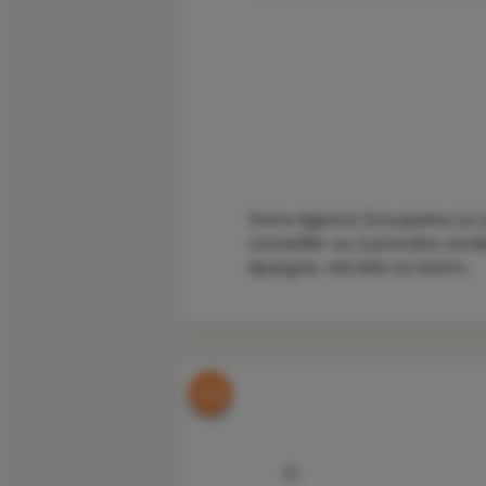
Votre Agence Groupama Le Lio
conseiller ou à prendre rend
épargne, retraite ou loisirs.