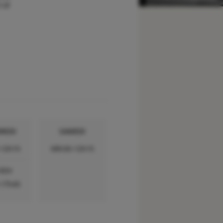
 LE
REDI
SAMEDI
-12h15
08h30-12h15
 RDV
-17h45