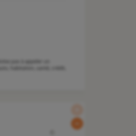
sitez pas à appeler un
o, habitation, santé, crédit,