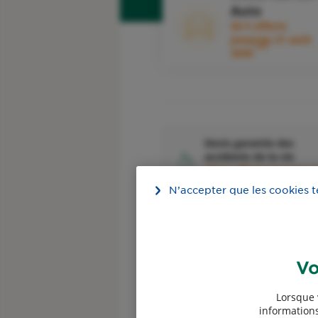
Auto
50 € offerts
jusqu'au 31 août
1
2026
Devis garantie des
accidents de la vie
100 € offerts jusqu'au 
4
août 2026
N’accepter que les cookies 
Vo
Devis assurance
Lorsque 
Professionnels
informations