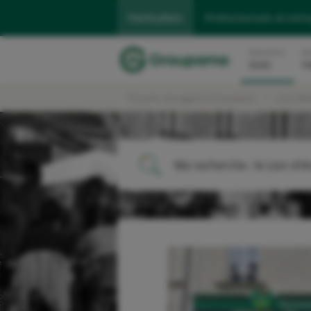
Particuliers
Professionnels et entr
Assurance
As
Auto
H
Trouver une agence Groupama
Loire Br
Ma recherche :
le Lion d'
ME LOCALISER