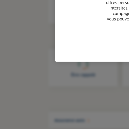
offres perso
intersites
campagne
Vous pouvez
Être rappelé
Assurance auto