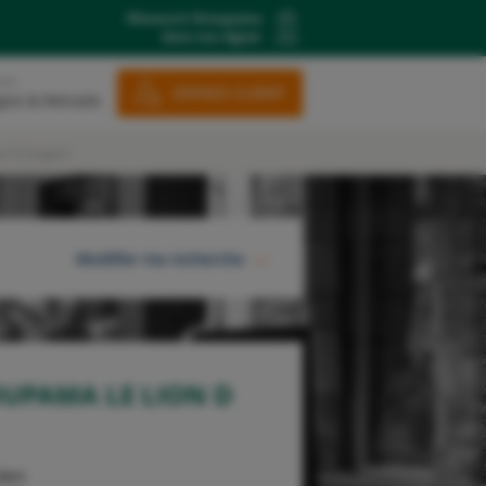
Découvrir Groupama
dans ma région
ons
ESPACE CLIENT
gne & Retraite
n D Angers
Modifier ma recherche
RECHERCHER
UPAMA LE LION D
lerc