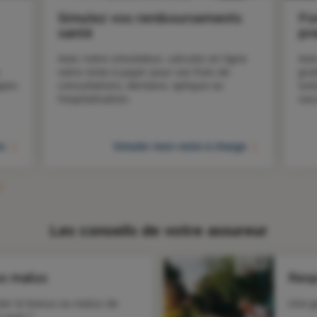
Simulez vos remboursements
Fo
santé
pr
Avec notre simulateur, calculez en ligne 
Ave
votre reste à payer pour vos frais de 
gra
pes 
consultations, dentaire, optique ou 
tut
hospitalisation.
vou
to
Simuler mon reste à charge
Les conseils de votre assureur
us malus
Resp
er le bonus ou malus de 
Une g
 auto ?