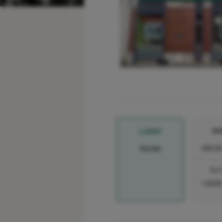
MA
LUNDI
08h30
Fermé
Sur
14h00