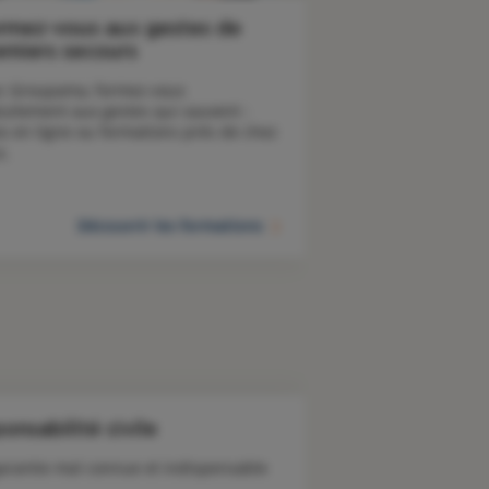
rmez-vous aux gestes de
emiers secours
c Groupama, formez-vous 
tuitement aux gestes qui sauvent : 
os en ligne ou formations près de chez 
s. 
Découvrir les formations
onsabilité civile
arantie mal connue et indispensable