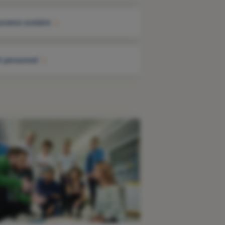
urance scolaire
t personnel