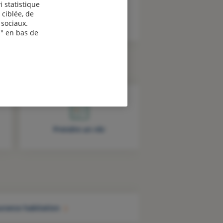
i statistique
 ciblée, de
sociaux.
" en bas de
Prendre un rdv
urance habitation