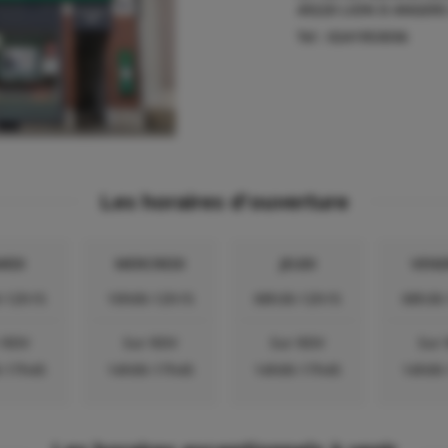
49220
LION D ANGERS
Tel :
0241953036
Les horaires d'ouverture
RDI
MERCREDI
JEUDI
VEND
-12h15
10h00-12h15
08h30-12h15
08h30
 RDV
Sur RDV
Sur RDV
Sur
-17h45
14h00-17h45
14h00-17h45
14h00