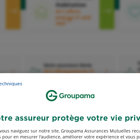
Habitation
50 € offerts
jusqu'au 31 août
2
2026
D
Devis assurance Décès
d
50 € offerts jusqu'au 31
5
31
4
août 2026
techniques
tre assureur protège votre vie pri
Devis assurance Exploitants
vous naviguez sur notre site, Groupama Assurances Mutuelles recu
agricoles
A
 pour en mesurer l'audience, améliorer votre expérience et vous 