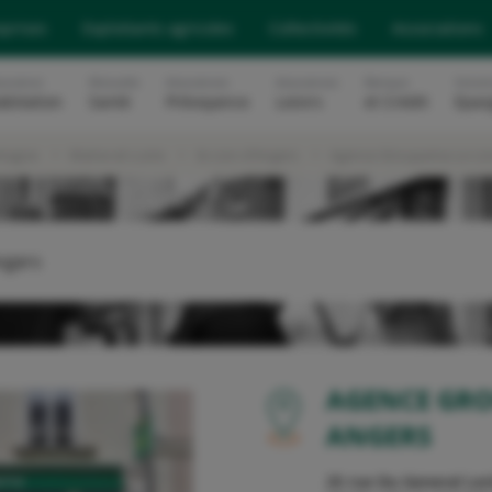
eprises
Exploitants agricoles
Collectivités
Associations
surance
Mutuelle
Assurances
Assurances
Banque
Soluti
abitation
Santé
Prévoyance
Loisirs
et Crédit
Epar
etagne
Maine-et-Loire
le Lion d'Angers
Agence Groupama Le Lio
Angers
OU
AGENCE GRO
ANGERS
25 rue Du General Lec