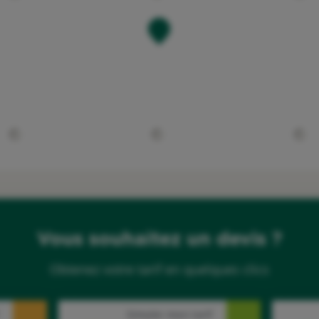
Vous souhaitez un devis ?
Obtenez votre tarif en quelques clics
Simuler mon tarif