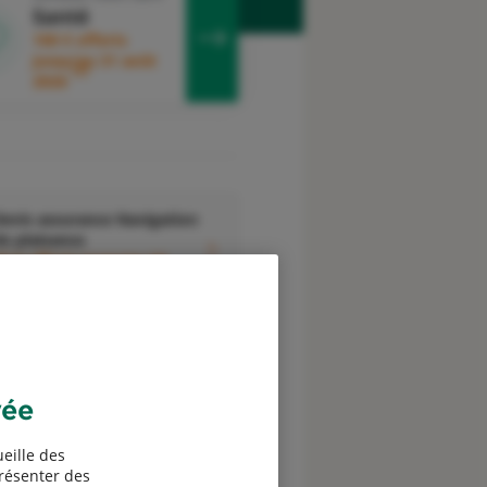
Santé
100 € offerts
jusqu'au 31 août
3
2026
evis assurance Navigation
e plaisance
0 € offerts jusqu'au 31
6
août 2026
vée
Devis assurance
eille des
ssociations
présenter des