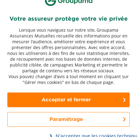
Simuler mon reste à charge
Votre assureur protège votre vie privée
Lorsque vous naviguez sur notre site, Groupama
Formez-vous aux gestes de premiers
Assurances Mutuelles recueille des informations pour en
secours
mesurer l'audience, améliorer votre expérience et vous
présenter des offres personnalisées. Avec votre accord,
Avec Groupama, formez-vous gratuitement aux gestes 
nous les utiliserons à des fins de suivi statistique intersites,
qui sauvent : tutos en ligne ou formations près de chez 
de recoupement avec nos bases de données internes, de
vous. 
publicité ciblée, de campagnes Marketing et permettre le
partage de contenu vers les réseaux sociaux.
Découvrir les formations
Vous pouvez changer d'avis à tout moment en cliquant sur
"Gérer mes cookies" en bas de chaque page.
Nouvelle garantie pannes mécaniques
Accepter et fermer
Une nouvelle garantie est désormais incluse à la 
formule Mobilités de votre assurance auto ! Elle couvre 
Paramétrage
tous les types de pannes, pièces et main d’œuvre 
comprises.
N’accepter que les cookies techniqu