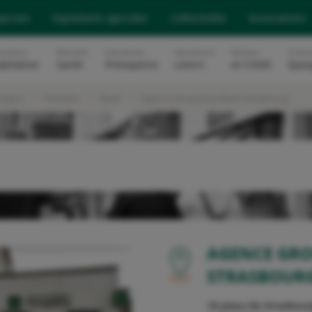
eprises
Exploitants agricoles
Collectivités
Associations
surance
Mutuelle
Assurances
Assurances
Banque
Soluti
abitation
Santé
Prévoyance
Loisirs
et Crédit
Epar
etagne
Finistère
Brest
Agence Groupama Brest Strasbourg
OU
AGENCE GR
STRASBOUR
18 place De Strasbour