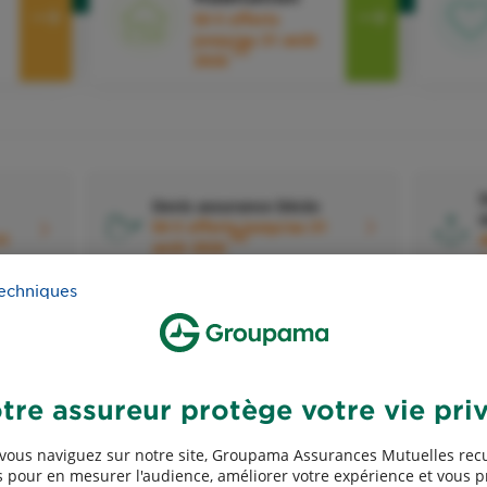
50 € offerts
jusqu'au 31 août
2
2026
D
Devis assurance Décès
d
50 € offerts jusqu'au 31
5
31
4
août 2026
techniques
tre assureur protège votre vie pri
Devis assurance Exploitants
agricoles
A
vous naviguez sur notre site, Groupama Assurances Mutuelles recu
 pour en mesurer l'audience, améliorer votre expérience et vous 