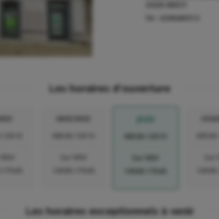
29200
BREST
Tel :
0298480313
Les horaires d'ouverture
RDI
MERCREDI
VEND
JEUDI
-12h15
08h30-12h15
09h30
08h30-12h15
 RDV
Sur RDV
Sur
Sur RDV
-17h45
14h00-17h45
14h00
14h00-17h45
Les horaires exceptionnels à venir