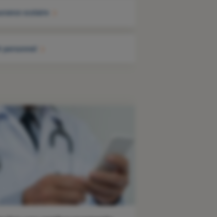
urance scolaire
t personnel