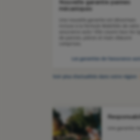
Nouvelle garantie pannes
mécaniques
Une nouvelle garantie est désormais 
incluse à la formule Mobilités de votre 
assurance auto ! Elle couvre tous les ty
de pannes, pièces et main d’œuvre 
comprises.
Les garanties de l'assurance au
Voir plus d’actualités dans votre région
Responsabil
Une garantie m