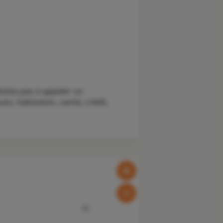
sitez pas à appeler un
o, habitation, santé, crédit,