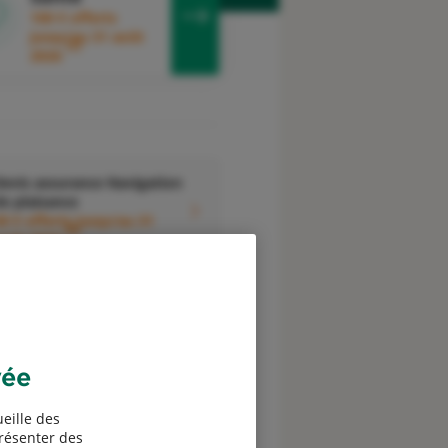
100 € offerts
jusqu'au 31 août
3
2026
evis assurance Navigation
e plaisance
0 € offerts jusqu'au 31
6
août 2026
vée
Devis assurance
ssociations
eille des
présenter des