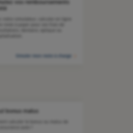
mulez vos remboursements
nté
c notre simulateur, calculez en ligne 
e reste à payer pour vos frais de 
sultations, dentaire, optique ou 
pitalisation.
Simuler mon reste à charge
ul bonus malus
nt calculer le bonus ou malus de 
 assurance auto ?