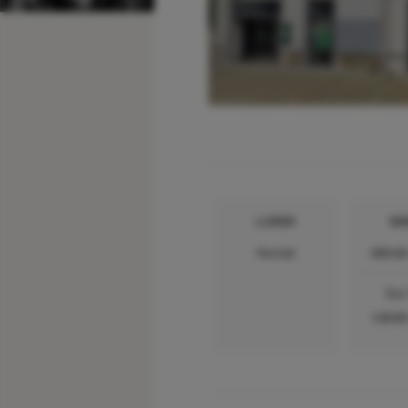
LUNDI
MA
Fermé
08h30
Sur
14h00