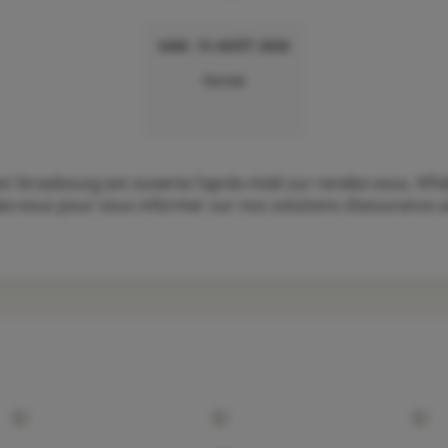
SAM. 15 AOÛT 2026
Fermé
Strasbourg est ouverte l'après-midi sur rendez-vous. N’hé
ez-vous pour vous informer sur nos solutions d’assurance aut