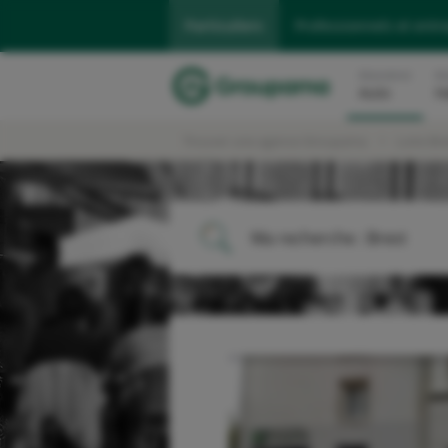
Particuliers
Professionnels et entr
Assurance
As
Auto
H
Trouver une agence Groupama
Loire Br
Ma recherche :
Brest
ME LOCALISER