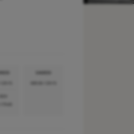
REDI
SAMEDI
-12h15
08h30-12h15
 RDV
-17h45