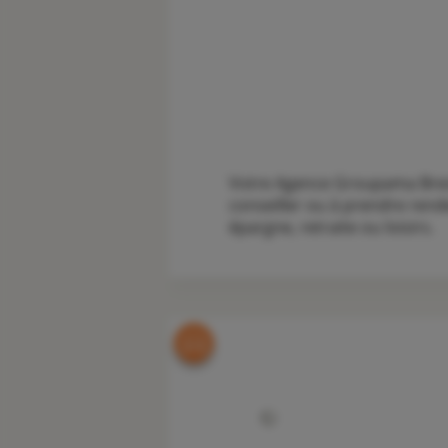
Votre Agence Groupama Brest 
conseiller ou à prendre rend
épargne, retraite ou loisirs.