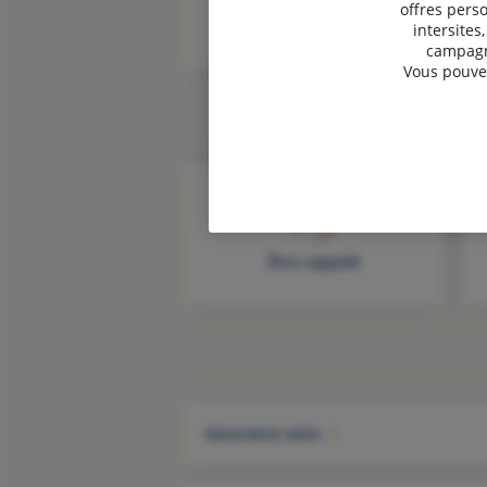
offres perso
intersites
campagne
Vous pouvez
Être rappelé
Assurance auto