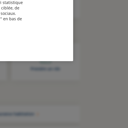
i statistique
 ciblée, de
sociaux.
" en bas de
Prendre un rdv
urance habitation