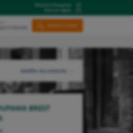
Découvrir Groupama
dans ma région
ons
ESPACE CLIENT
gne & Retraite
Modifier ma recherche
RECHERCHER
OUPAMA BREST
G
g