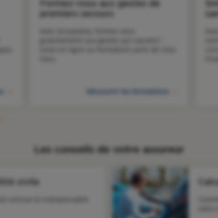
Formez-vous aux gestes de
Si
premiers secours
sa
Avec Groupama, formez-vous 
Ave
gratuitement aux gestes qui sauvent : 
votr
pes 
tutos en ligne ou formations près de chez 
con
vous. 
hos
to
Découvrir les formations
Les conseils de votre assureur
ité civile
Calc
al connue et indispensable
Comme
votre