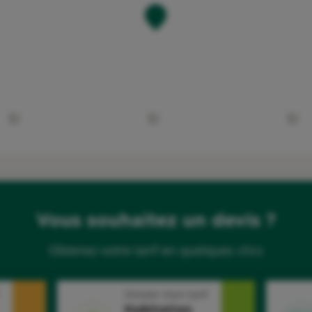
Vous souhaitez un devis ?
Obtenez votre tarif en quelques clics
Simuler mon tarif
Habitation