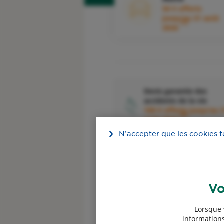
50 € offerts
jusqu'au 31 août
1
2026
Devis garantie des
accidents de la vie
100 € offerts jusqu'au 
4
août 2026
N’accepter que les cookies 
Vo
Devis assurance
Professionnels
Lorsque 
informations