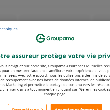
Devis assurance Décès
D
techniques
 et
tre assureur protège votre vie pri
Devis assurance vélo
vous naviguez sur notre site, Groupama Assurances Mutuelles recu
 pour en mesurer l'audience, améliorer votre expérience et vous 
nnalisées. Avec votre accord, nous les utiliserons à des fins de suiv
, de recoupement avec nos bases de données internes, de publicité
s Marketing et permettre le partage de contenu vers les réseaux 
 changer d'avis à tout moment en cliquant sur "Gérer mes cookies
chaque page.
D
Devis assurance Entreprises
a
Paramétrage
Accepter et fermer