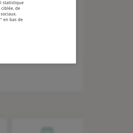
i statistique
 ciblée, de
sociaux.
" en bas de
evis assurance Exploitants
gricoles