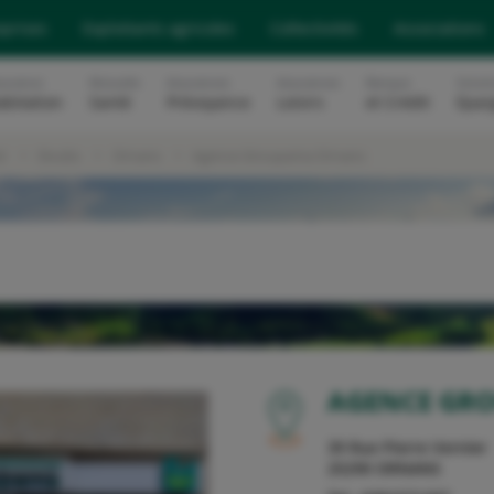
eprises
Exploitants agricoles
Collectivités
Associations
surance
Mutuelle
Assurances
Assurances
Banque
Soluti
abitation
Santé
Prévoyance
Loisirs
et Crédit
Epar
t
Doubs
Ornans
Agence Groupama Ornans
OU
AGENCE GR
39 Rue Pierre Vernier
25290
ORNANS