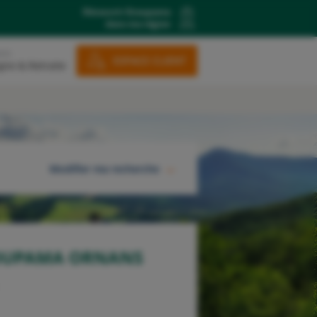
Découvrir Groupama
dans ma région
ons
ESPACE CLIENT
gne & Retraite
Modifier ma recherche
RECHERCHER
OUPAMA ORNANS