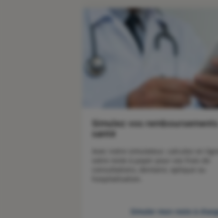
Simulez vos remboursement
santé
Avec notre simulateur, calculez en lign
votre reste à payer pour vos frais de 
consultations, dentaire, optique ou 
hospitalisation.
Simuler mon reste à char