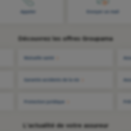
Appeler
Envoyer un mail
Découvrez les offres Groupama
Mutuelle santé
Ass
Garantie accidents de la vie
Ass
Protection juridique
Prê
L'actualité de votre assureur