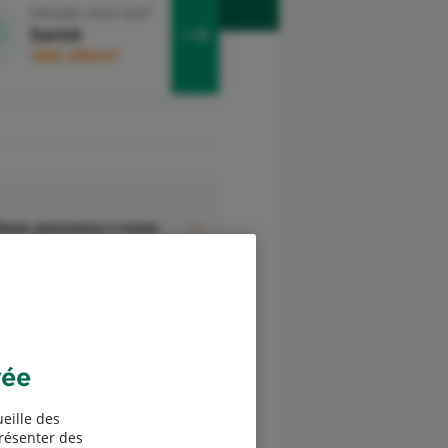
Simuler mon tarif
Santé
100€ offerts*
evis assurance 2 roues
vée
eille des
présenter des