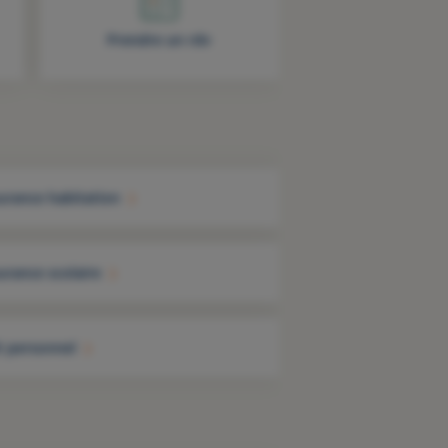
Prendre un rdv
urance habitation
urance scolaire
t personnel