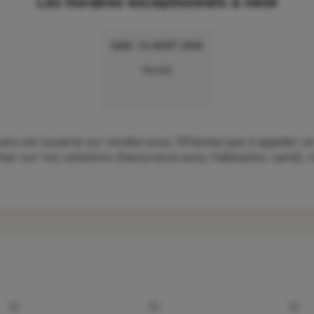
Les horaires exceptionnels à venir
SAM. 15 AOÛT 2026
Fermé
s est ouverte sur rendez-vous. N’hésitez pas à appeler un
er sur nos solutions d’assurance auto, habitation, santé, cr