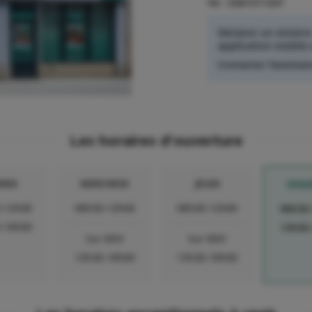
Tel :
0381571207
Déclarer un sinistre
application mobile 
Contacter l'assistan
Les horaires d'ouverture
RDI
MERCREDI
JEUDI
VEND
-12h00
08h30-12h00
08h30-12h00
08h30
-18h00
13h30
Sur RDV
Sur RDV
13h30-18h00
13h30-18h00