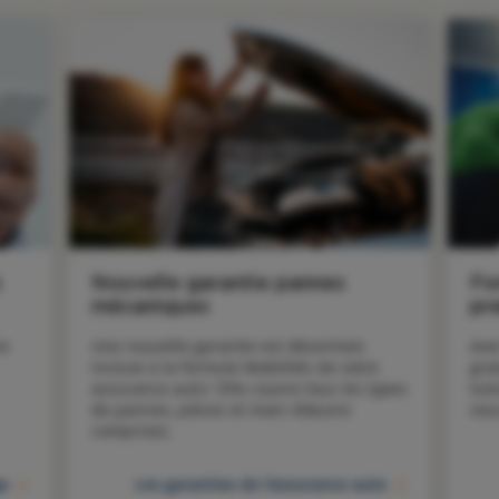
s
Nouvelle garantie pannes
Fo
mécaniques
pr
e 
Une nouvelle garantie est désormais 
Ave
incluse à la formule Mobilités de votre 
gra
assurance auto ! Elle couvre tous les types 
tut
de pannes, pièces et main d’œuvre 
vou
comprises.
ge
Les garanties de l'assurance auto