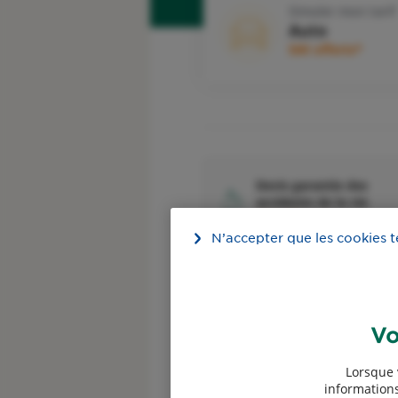
Simuler mon tarif
Auto
50€ offerts*
Devis garantie des
accidents de la vie
50€ offerts*
N’accepter que les cookies 
Devis assurance Chiens
chats
1 mois offert
Vo
Lorsque 
informations