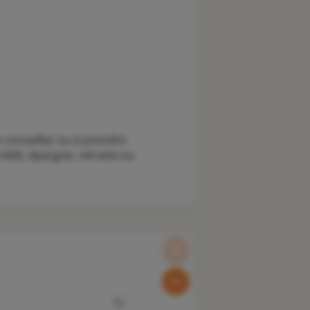
 conseiller ou à prendre
édit, épargne, retraite ou