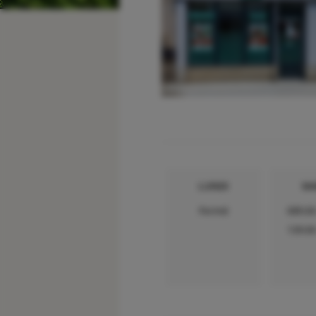
LUNDI
MA
Fermé
08h30
13h30