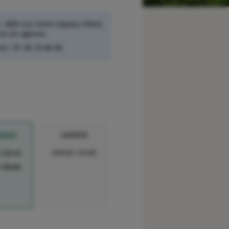
 :
RDV sur votre espace client,
ou en agence.
ce :
01 45 16 66 66
SAMEDI
REDI
09h00-12h00
-12h10
-18h00