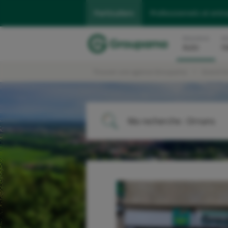
Particuliers
Professionnels et entr
Assurance
As
Auto
H
Trouver une agence Groupama
Grand Es
Ma recherche :
Ornans
ME LOCALISER