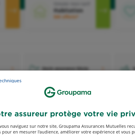
Simuler mon tarif
Habitation
50€ offerts*
Devis assurance Décès
D
techniques
 et
Devis assurance vélo
tre assureur protège votre vie pri
vous naviguez sur notre site, Groupama Assurances Mutuelles recu
 pour en mesurer l'audience, améliorer votre expérience et vous 