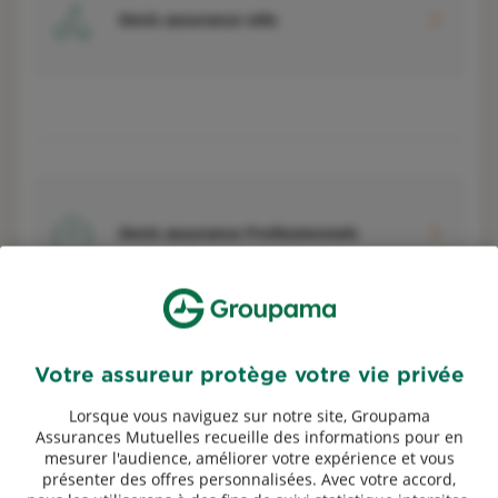
Devis assurance vélo
Devis assurance Professionnels
Devis assurance Entreprises
Votre assureur protège votre vie privée
Lorsque vous naviguez sur notre site, Groupama
Assurances Mutuelles recueille des informations pour en
mesurer l'audience, améliorer votre expérience et vous
présenter des offres personnalisées. Avec votre accord,
Devis assurance Exploitants agricoles