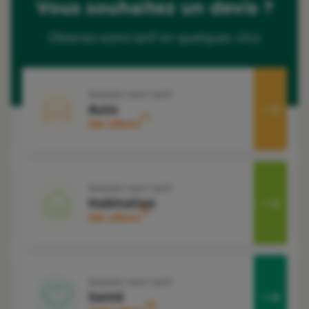
Vous souhaitez un devis ?
Obtenez votre tarif en quelques clics
Simuler mon tarif
Auto
1
50€ offerts
Simuler mon tarif
Habitation
2
50€ offerts
Simuler mon tarif
Santé
3