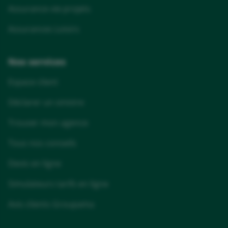
Assurance vie projets
Assurances Loisirs
Nos services
Espace client
Déclarer un sinistre
Trouver mon agence
Tous nos conseils
Devis en ligne
Simulateurs tarifs en ligne
Avis clients Groupama