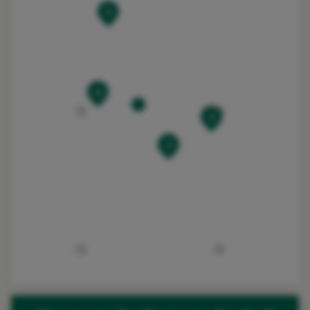
5
+
4
3