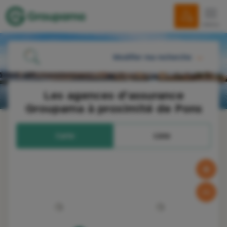
menu
Modifier ma recherche
ME LOCALISER
Les agences d'assurance
Groupama à proximité de Pons
OU
Carte
Liste
RECHERCHER