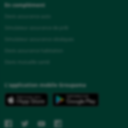
En complément
Devis assurance auto
Simulateur assurance de prêt
Simulateur assurance obsèques
Devis assurance habitation
Devis mutuelle santé
L'application mobile Groupama