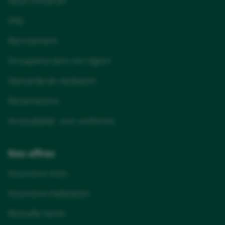
Nous contacter
FAQ
Recrutement
Groupama dans ma région
Demande de résiliation
Réclamations
Accessibilité : non conforme
Nos offres
Assurance Auto
Assurance Habitation
Mutuelle Santé