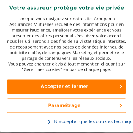
Assurance scolaire
Votre assureur protège votre vie privée
Lorsque vous naviguez sur notre site, Groupama
Assurances Mutuelles recueille des informations pour en
Prêt personnel
mesurer l'audience, améliorer votre expérience et vous
présenter des offres personnalisées. Avec votre accord,
nous les utiliserons à des fins de suivi statistique intersites,
de recoupement avec nos bases de données internes, de
L'actualité de votre assureur
publicité ciblée, de campagnes Marketing et permettre le
partage de contenu vers les réseaux sociaux.
Vous pouvez changer d'avis à tout moment en cliquant sur
Nouvelle garantie pannes mécaniques
"Gérer mes cookies" en bas de chaque page.
Une nouvelle garantie est désormais incluse à la 
formule Mobilités de votre assurance auto ! Elle couvre 
Accepter et fermer
tous les types de pannes, pièces et main d’œuvre 
comprises.
Paramétrage
Les garanties de l'assurance auto
N’accepter que les cookies techniqu