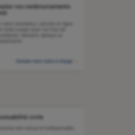
mulez vos remboursements
nté
c notre simulateur, calculez en ligne 
e reste à payer pour vos frais de 
sultations, dentaire, optique ou 
pitalisation.
Simuler mon reste à charge
onsabilité civile
arantie mal connue et indispensable