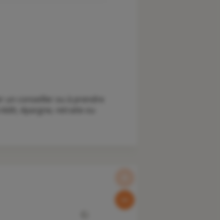
r un conseiller ou à prendre
édit, épargne, retraite ou