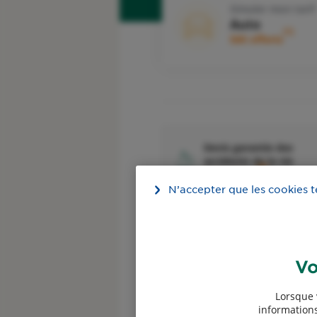
Simuler mon tarif
Auto
1
50€ offerts
Devis garantie des
accidents de la vie
4
50€ offerts
N’accepter que les cookies 
Vo
Devis assurance
Lorsque 
Professionnels
informations