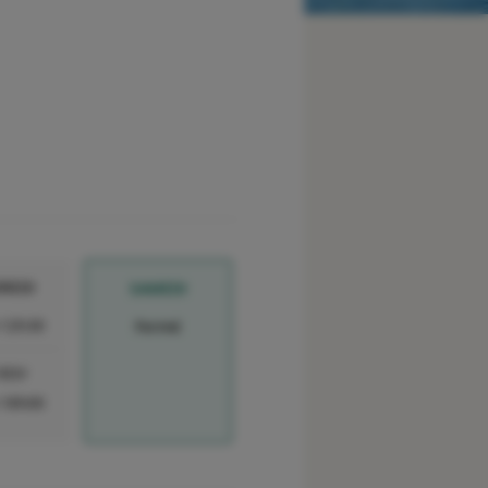
REDI
SAMEDI
-12h30
Fermé
 RDV
-18h00