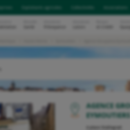
eprises
Exploitants agricoles
Collectivités
Associations
surance
Mutuelle
Assurances
Assurances
Banque
Soluti
abitation
Santé
Prévoyance
Loisirs
et Crédit
Epar
tlantique
Haute-Vienne
Eymoutiers
Agence Groupama Eymout
s
OU
AGENCE GR
EYMOUTIER
4 place Stalingrad