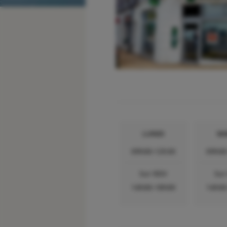
LUNDI
MA
09h00-12h30
09h00
Sur RDV
Sur
14h00-18h00
14h00