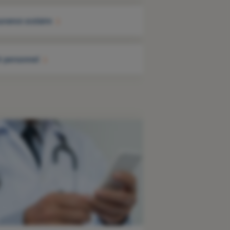
urance scolaire
t personnel