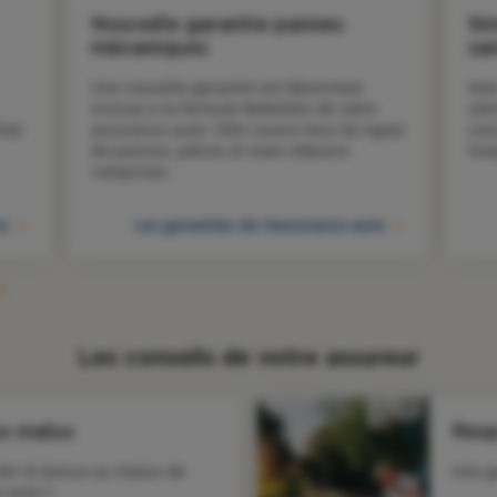
Nouvelle garantie pannes
Si
mécaniques
sa
Une nouvelle garantie est désormais 
Ave
incluse à la formule Mobilités de votre 
votr
hez 
assurance auto ! Elle couvre tous les types 
con
de pannes, pièces et main d’œuvre 
hos
comprises.
ns
Les garanties de l'assurance auto
Les conseils de votre assureur
us malus
Resp
er le bonus ou malus de 
Une g
 auto ?