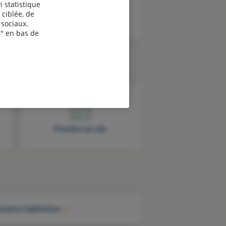
i statistique
 ciblée, de
sociaux.
" en bas de
Prendre un rdv
urance habitation