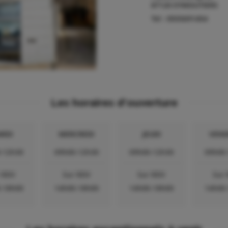
87120
EYMOUTIERS
Tel :
0555691454
Les horaires d'ouverture
RDI
MERCREDI
JEUDI
VEND
-12h30
09h00-12h30
09h00-12h30
09h00
 RDV
Sur RDV
Sur RDV
Sur
-18h00
14h00-18h00
14h00-18h00
14h00