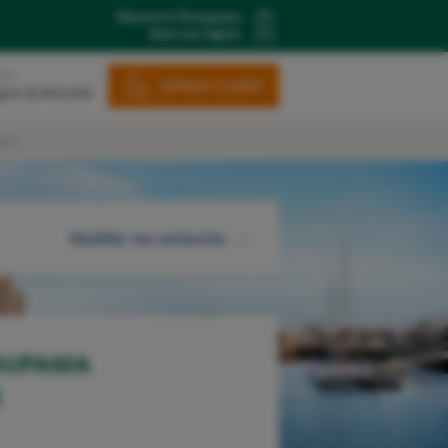
Découvrir Groupama
dans ma région
ons
ESPACE CLIENT
gne & Retraite
iers
Modifier ma recherche
RECHERCHER
OUPAMA
S