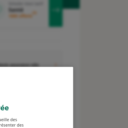
Simuler mon tarif
Santé
3
100€ offerts
evis assurance vélo
vée
eille des
présenter des