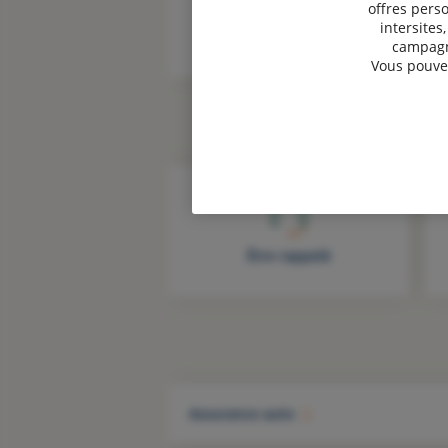
offres perso
intersites
campagne
Vous pouvez
Être rappelé
Assurance auto