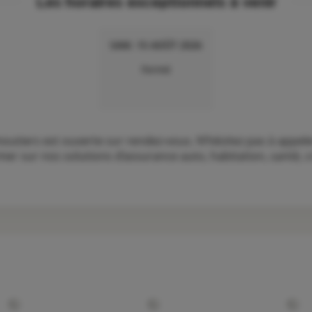
Les horaires exceptionnels à venir
SAM. 15 AOÛT 2026
Fermé
tiers est ouverte sur rendez-vous. N’hésitez pas à appele
er sur nos solutions d’assurance auto, habitation, santé, cr