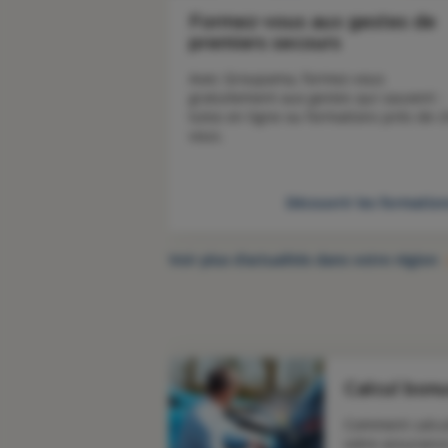
Formez-vous aux gestes de
premiers secours
Avec Groupama, formez-vous 
gratuitement aux gestes qui sauvent : 
tutos en ligne ou formations près de c
vous. 
Découvrir les formatio
Voir plus d’actualités dans votre région
Calcul bon
Comment calcul
votre assurance