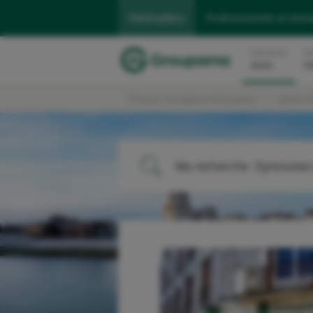
Particuliers
Professionnels et entr
Assurance
As
Auto
H
Trouver une agence Groupama
Centre A
Ma recherche :
Eymoutier
ME LOCALISER