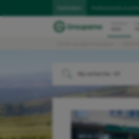
Particuliers
Professionnels et entr
Assurance
As
Auto
H
Trouver une agence Groupama
Rhône-A
Ma recherche :
Vif
ME LOCALISER