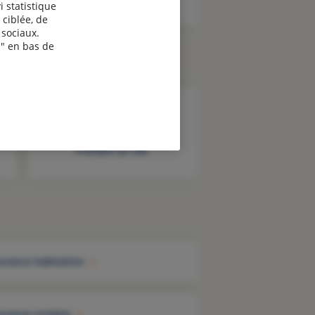
i statistique
 ciblée, de
sociaux.
" en bas de
Prendre un rdv
urance habitation
urance scolaire