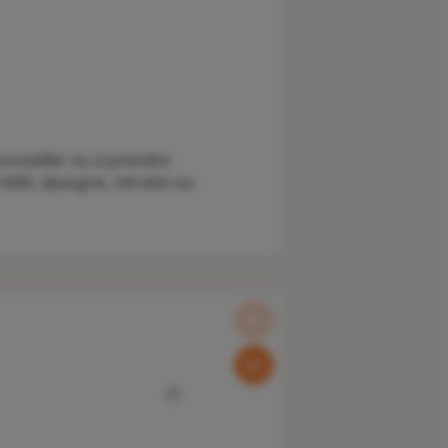
onseiller ou à prendre
édit, épargne, retraite ou