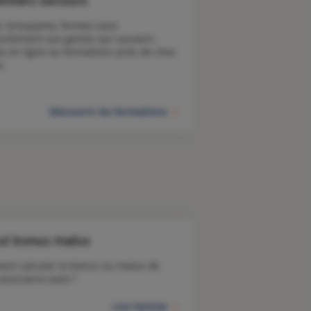
emiers secours
c Groupama, formez-vous 
tuitement aux gestes qui sauvent : 
os en ligne ou formations près de chez 
s. 
Découvrir les formations
ul bonus malus
nt calculer le bonus ou malus de 
 assurance auto ?
Lire l'article