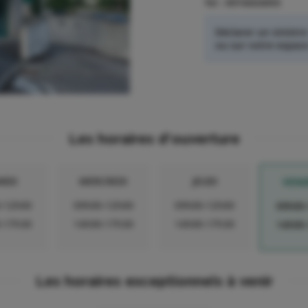
Tel :
0974503093
Déclarer un sinistre
ou sur votre espace 
Les horaires d'ouverture
RDI
MERCREDI
JEUDI
VEND
-12h00
09h00-12h00
09h00-12h00
09h00
-17h30
14h00-17h30
14h00-17h30
14h00
Les horaires exceptionnels à venir