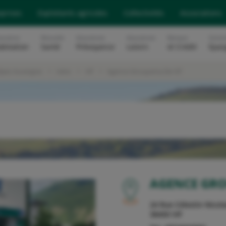
eprises
Exploitants agricoles
Collectivités
Associations
surance
Mutuelle
Assurances
Assurances
Banque
Soluti
abitation
Santé
Prévoyance
Loisirs
et Crédit
Epar
lpes Auvergne
Isère
Vif
Agence Groupama De Vif
OU
AGENCE GRO
24 Rue Célestin Nicol
38450
VIF