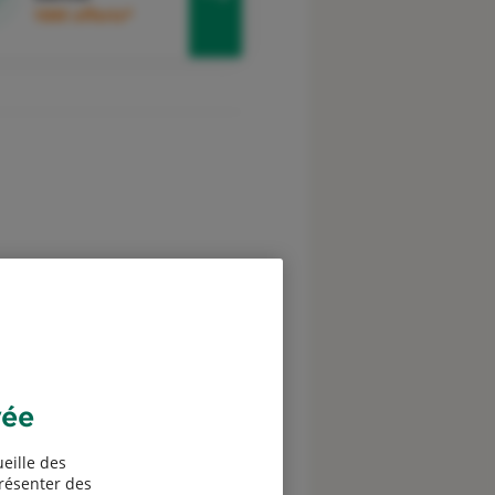
100€ offerts*
vée
eille des
présenter des