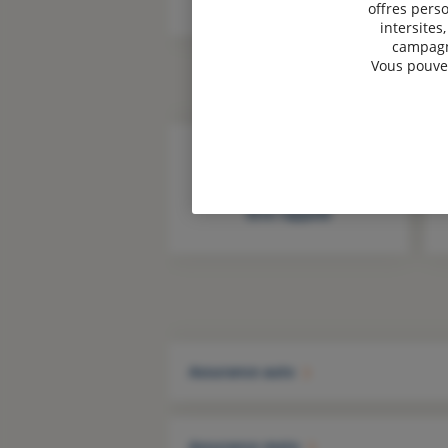
offres perso
intersites
campagne
Vous pouvez
Être rappelé
Assurance auto
Assurance moto