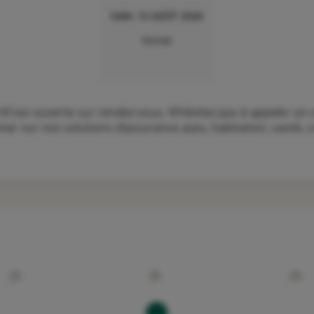
SAM. 15 AOÛT 2026
Fermé
 est ouverte sur rendez-vous. N’hésitez pas à appeler un c
er sur nos solutions d’assurance auto, habitation, santé, cr