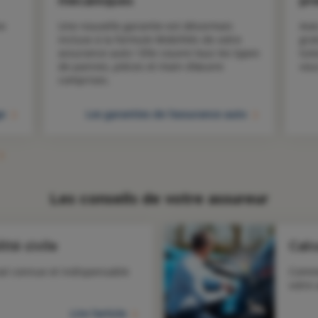
mécaniques
pr
e 
Une nouvelle garantie est désormais 
Ave
incluse à la formule Mobilités de votre 
gra
assurance auto ! Elle couvre tous les types 
tut
de pannes, pièces et main d’œuvre 
vou
comprises.
ge
Les garanties de l'assurance auto
Les conseils de votre assureur
ité civile
Calc
al connue et indispensable
Comme
votre
Lire l'article