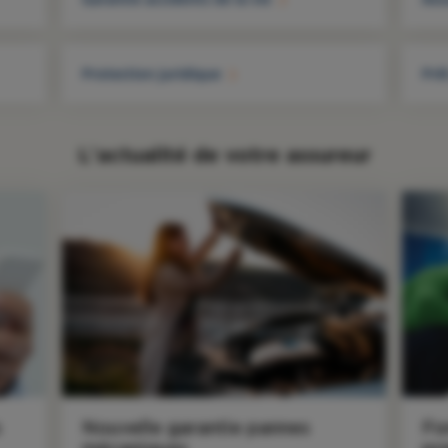
Protection juridique
Prê
L'actualité de votre assureur
s
Nouvelle garantie pannes
Fo