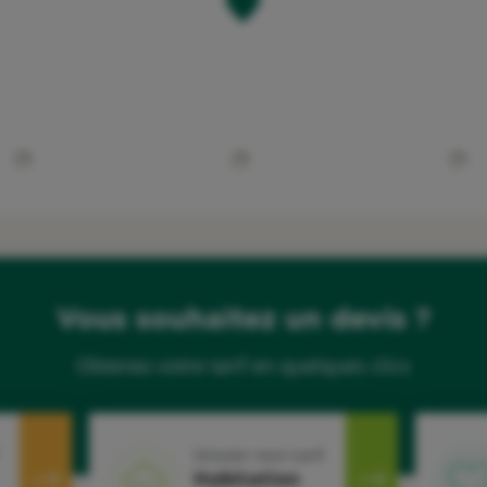
Vous souhaitez un devis ?
Obtenez votre tarif en quelques clics
Simuler mon tarif
Habitation