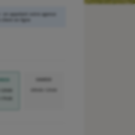
 :
en appelant votre agence
client en ligne
SAMEDI
REDI
09h00-12h00
-12h00
-17h30