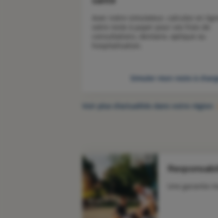
santé
Avec notre simulateur, calculez en lign
votre reste à payer pour vos frais de 
consultations, dentaire, optique ou 
hospitalisation.
Simuler mon reste à char
Voir plus d’actualités dans votre région
Responsabil
Une garantie m