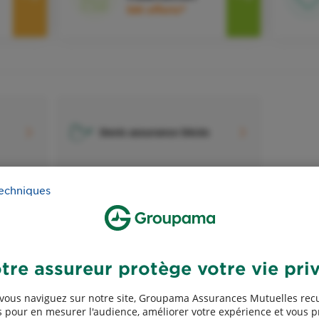
50€ offerts*
Devis assurance Décès
techniques
Devis assurance Exploitants
tre assureur protège votre vie pri
agricoles
vous naviguez sur notre site, Groupama Assurances Mutuelles recu
 pour en mesurer l'audience, améliorer votre expérience et vous 