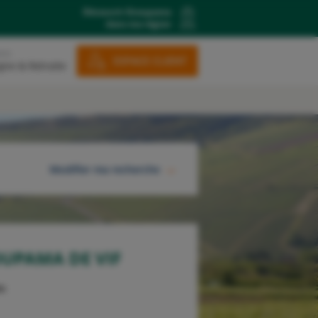
Découvrir Groupama
dans ma région
ons
ESPACE CLIENT
gne & Retraite
Modifier ma recherche
RECHERCHER
UPAMA DE VIF
as