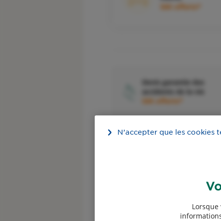
50€ offerts*
Devis garantie des
accidents de la vie
50€ offerts*
N’accepter que les cookies 
Devis assurance
Vo
Professionnels
Lorsque 
informations