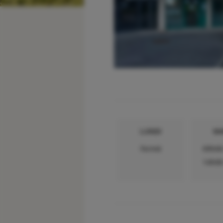
LUNDI
MA
Fermé
09h00
14h00