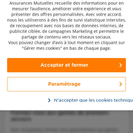
Assurances Mutuelles recueille des informations pour en
Protection juridique
mesurer l'audience, améliorer votre expérience et vous
présenter des offres personnalisées. Avec votre accord,
nous les utiliserons à des fins de suivi statistique intersites,
de recoupement avec nos bases de données internes, de
Assurance habitation
publicité ciblée, de campagnes Marketing et permettre le
partage de contenu vers les réseaux sociaux.
Vous pouvez changer d'avis à tout moment en cliquant sur
"Gérer mes cookies" en bas de chaque page.
Assurance scolaire
Accepter et fermer
Prêt personnel
Paramétrage
L'actualité de votre assureur
N’accepter que les cookies techniqu
Formez-vous aux gestes de premiers
secours
Avec Groupama, formez-vous gratuitement aux gestes 