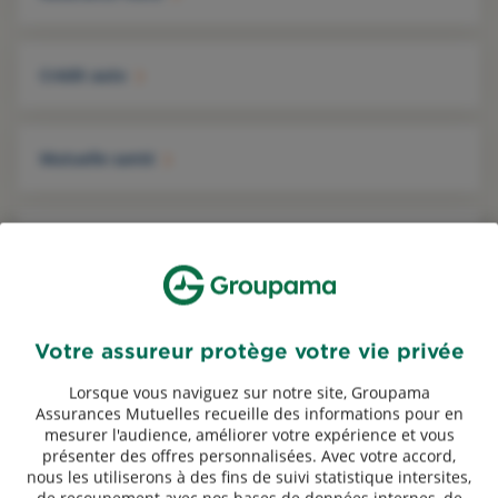
Crédit auto
Mutuelle santé
Garantie accidents de la vie
Protection juridique
Votre assureur protège votre vie privée
Lorsque vous naviguez sur notre site, Groupama
Assurance habitation
Assurances Mutuelles recueille des informations pour en
mesurer l'audience, améliorer votre expérience et vous
présenter des offres personnalisées. Avec votre accord,
nous les utiliserons à des fins de suivi statistique intersites,
Assurance scolaire
de recoupement avec nos bases de données internes, de