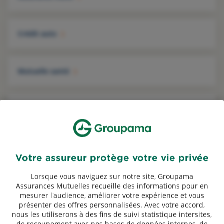
Crédit auto
Mutuelle santé
Garantie accidents de la vie
Protection juridique
Votre assureur protège votre vie privée
Lorsque vous naviguez sur notre site, Groupama
Assurance habitation
Assurances Mutuelles recueille des informations pour en
mesurer l'audience, améliorer votre expérience et vous
présenter des offres personnalisées. Avec votre accord,
nous les utiliserons à des fins de suivi statistique intersites,
Assurance scolaire
de recoupement avec nos bases de données internes, de