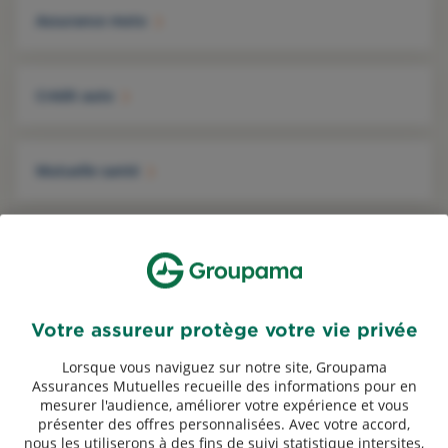
Assurance moto
Crédit auto
Mutuelle santé
Garantie accidents de la vie
Protection juridique
Votre assureur protège votre vie privée
Lorsque vous naviguez sur notre site, Groupama
Assurances Mutuelles recueille des informations pour en
Assurance habitation
mesurer l'audience, améliorer votre expérience et vous
présenter des offres personnalisées. Avec votre accord,
nous les utiliserons à des fins de suivi statistique intersites,