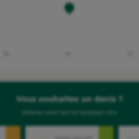
Vous souhaitez un devis ?
Obtenez votre tarif en quelques clics
Simuler mon tarif