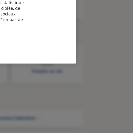
i statistique
 ciblée, de
sociaux.
" en bas de
Prendre un rdv
urance habitation