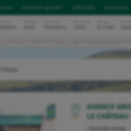
eprises
Exploitants agricoles
Collectivités
Associations
surance
Mutuelle
Assurances
Assurances
Banque
Soluti
abitation
Santé
Prévoyance
Loisirs
et Crédit
Epar
e
Aveyron
Séverac le Château
Agence Groupama Séverac le Ch
 Château
OU
AGENCE GR
LE CHÂTEAU
1 Rue Emile Connes