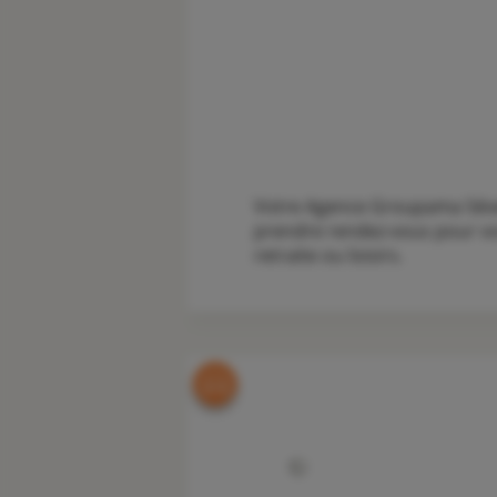
Votre Agence Groupama Sévera
prendre rendez-vous pour vou
retraite ou loisirs.