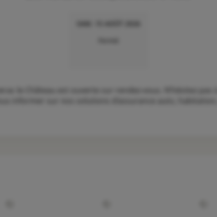
SAM. 15 AOÛT 2026
Fermé
c le Château est ouverte sur rendez-vous. N’hésitez pas à
s informer sur nos solutions d’assurance auto, habitation, 