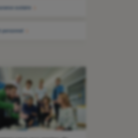
urance scolaire
t personnel