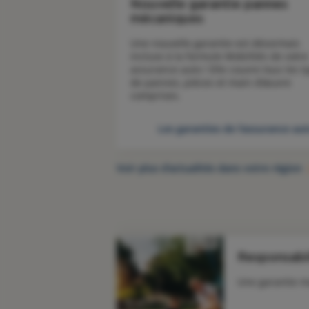
Nouvelle garantie pannes
mécaniques
Une nouvelle garantie est désormais 
incluse à la formule Mobilités de votre 
assurance auto ! Elle couvre tous les ty
de pannes, pièces et main d’œuvre 
comprises.
Les garanties de l'assurance au
Voir plus d’actualités dans votre région
Responsabil
Une garantie m