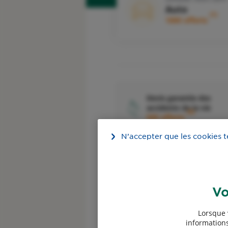
Auto
1
100€ offerts
Devis garantie des
accidents de la vie
4
50€ offerts
N’accepter que les cookies 
Vo
Devis assurance
Professionnels
Lorsque 
informations