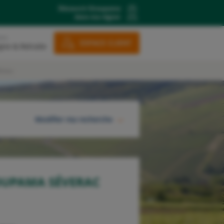
Découvrir Groupama
dans ma région
ons
ESPACE CLIENT
gne & Retraite
âteau
Modifier ma recherche
RECHERCHER
OUPAMA SÉVERAC