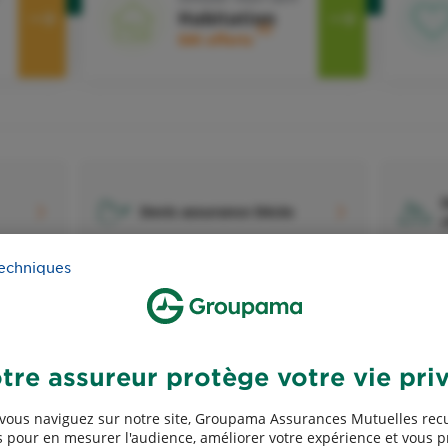
Habitation
2
50€ offerts
D
Devis assurance Décès
techniques
tre assureur protège votre vie pri
D
Devis assurance Entreprises
a
vous naviguez sur notre site, Groupama Assurances Mutuelles recu
 pour en mesurer l'audience, améliorer votre expérience et vous 