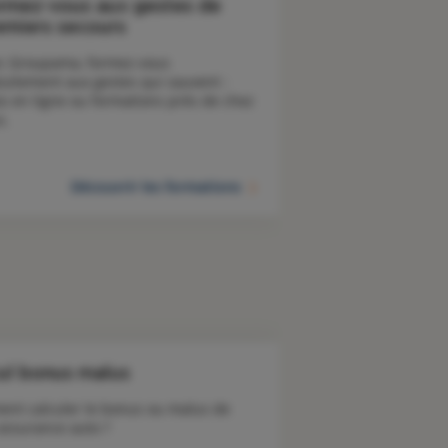
rmez-vous aux gestes de
emiers secours
c Groupama, formez-vous 
tuitement aux gestes qui sauvent : 
os en ligne ou formations près de chez 
s. 
Découvrir les formations
ul bonus malus
nt calculer le bonus ou malus de 
 assurance auto ?