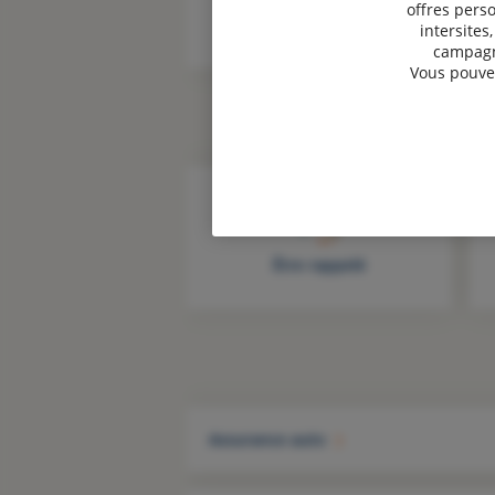
offres perso
intersites
campagne
Vous pouvez
Être rappelé
Assurance auto