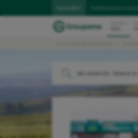
Particuliers
Professionnels et entr
Assurance
As
Auto
H
Trouver une agence Groupama
Occitani
Ma recherche :
Séverac le
ME LOCALISER