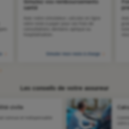
Simulez vos remboursements
Fo
santé
pr
Avec notre simulateur, calculez en ligne 
Ave
votre reste à payer pour vos frais de 
gra
pes 
consultations, dentaire, optique ou 
tut
hospitalisation.
vou
to
Simuler mon reste à charge
Les conseils de votre assureur
ité civile
Calc
al connue et indispensable
Comme
votre