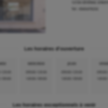
12150
SÉVÉRAC-D'AV
Tel :
0565470232
Les horaires d'ouverture
RDI
MERCREDI
JEUDI
VEND
-12h30
09h00-12h30
09h00-12h30
09h00
-18h00
14h00-18h00
14h00-18h00
14h00
Les horaires exceptionnels à venir