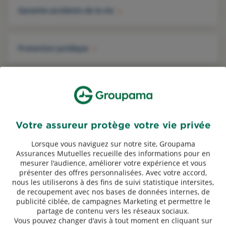
Garantie accidents de la vie
Protection juridique
Assurance habitation
Assurance scolaire
Votre assureur protège votre vie privée
Lorsque vous naviguez sur notre site, Groupama
Assurances Mutuelles recueille des informations pour en
Prêt personnel
mesurer l'audience, améliorer votre expérience et vous
présenter des offres personnalisées. Avec votre accord,
nous les utiliserons à des fins de suivi statistique intersites,
de recoupement avec nos bases de données internes, de
publicité ciblée, de campagnes Marketing et permettre le
L'actualité de votre assureur
partage de contenu vers les réseaux sociaux.
Vous pouvez changer d'avis à tout moment en cliquant sur